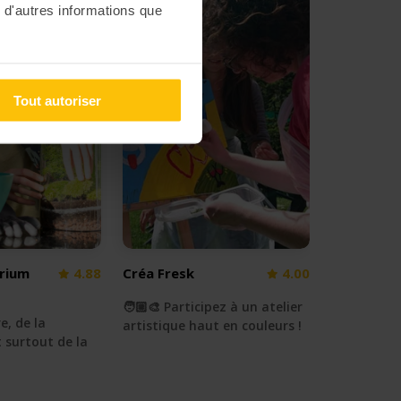
 d'autres informations que
Tout autoriser
arium
4.88
Créa Fresk
4.00
🧑🏼‍🎨 Participez à un atelier
e, de la
artistique haut en couleurs !
t surtout de la