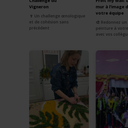
Challenge du
Print my wall: 
Vigneron
mur à l’image 
votre équipe
🍷 Un challenge œnologique
et de cohésion sans
🎨 Redonnez un
précédent
peinture à votre
avec vos collègu