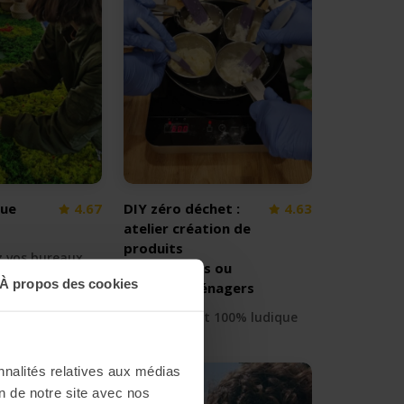
que
4.67
DIY zéro déchet :
4.63
atelier création de
produits
z vos bureaux
cosmétiques ou
À propos des cookies
produits ménagers
♻️ 0 déchet et 100% ludique
nnalités relatives aux médias
on de notre site avec nos