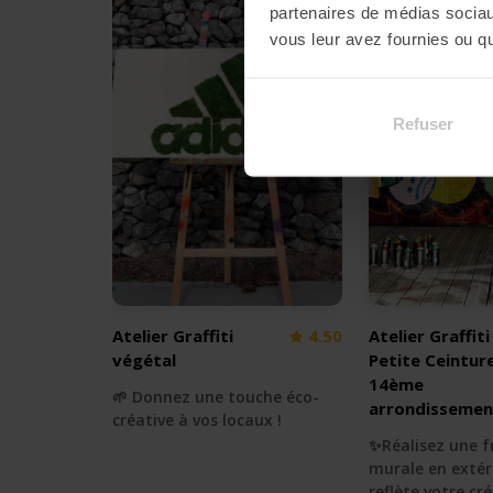
partenaires de médias sociaux
vous leur avez fournies ou qu'
Refuser
Atelier Graffiti
4.50
Atelier Graffiti
végétal
Petite Ceintur
14ème
🌱 Donnez une touche éco-
arrondissemen
créative à vos locaux !
✨Réalisez une f
murale en extér
reflète votre cré