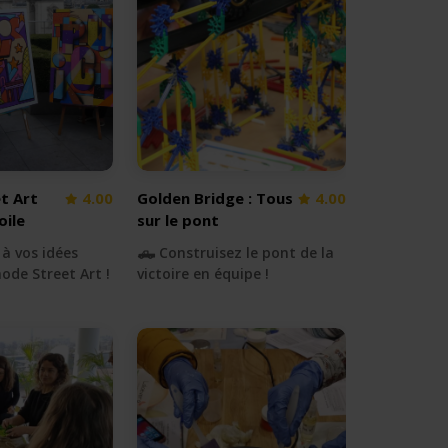
et Art
4.00
Golden Bridge : Tous
4.00
oile
sur le pont
 à vos idées
🛻 Construisez le pont de la
ode Street Art !
victoire en équipe !