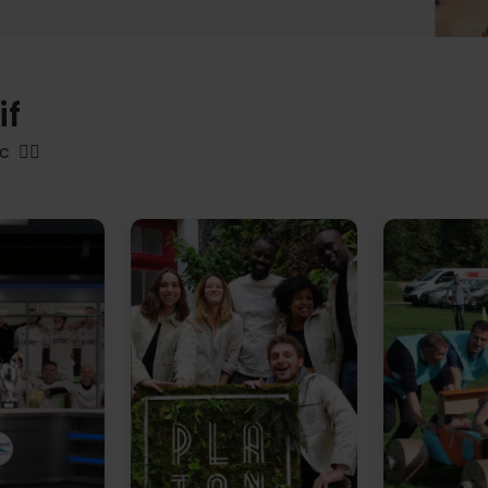
if
 👇🏻