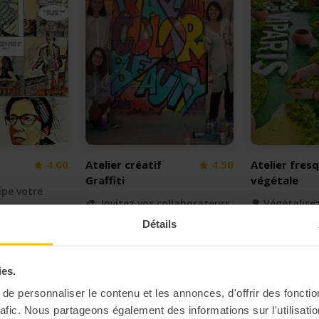
4.00
Atelier créatif
4.50
Atelier fres
Graffiti
végétale
ipe votre
🎨 Invitez vos collaborateurs
🌳 Végétalise
à créer une oeuvre à coup de
en équipe
Détails
*splash*
ies.
e personnaliser le contenu et les annonces, d'offrir des fonctio
rafic. Nous partageons également des informations sur l'utilisati