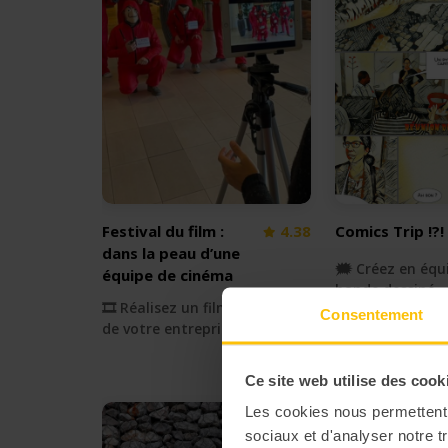
Festival du film :
4.38
Comics Trip !?!
dans la peau d’une
🗯️ Créez en équ
équipe de cinéma
bande dessiné
🎞 Réalisez un film à l'image
Consentement
de votre entreprise
Ce site web utilise des cook
Les cookies nous permettent d
sociaux et d'analyser notre t