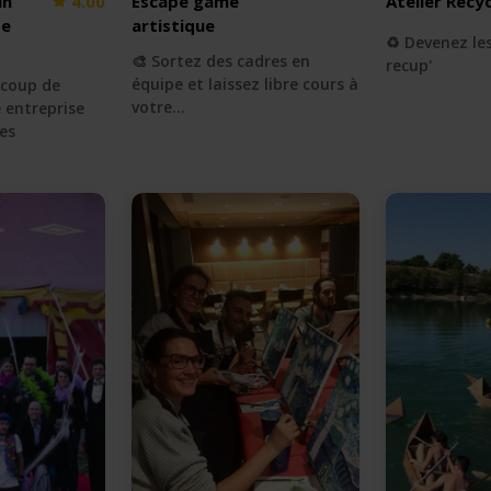
un
4.00
Escape game
Atelier Recyc
de
artistique
♻️ Devenez les
🎨 Sortez des cadres en
recup'
équipe et laissez libre cours à
 coup de
votre…
 entreprise
es