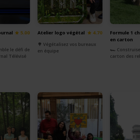
ournal
5.00
Atelier logo végétal
4.70
Formule 1 ch
en carton
🌳 Végétalisez vos bureaux
ble le défi de
🏎 Construis
en équipe
nal Télévisé
carton des re