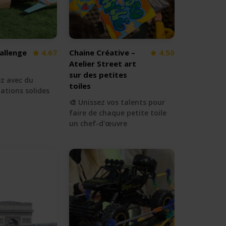
allenge
4.67
Chaine Créative –
4.50
Atelier Street art
sur des petites
ez avec du
toiles
lations solides
🎨 Unissez vos talents pour
faire de chaque petite toile
un chef-d'œuvre