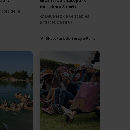
l’art
Graffiti au skatepark
du 13ème à Paris
 rois de la
🎨 Devenez de véritables
artistes de rue !
SkatePark de Bercy à Paris