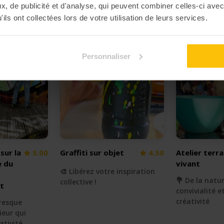
, de publicité et d'analyse, qui peuvent combiner celles-ci avec
ils ont collectées lors de votre utilisation de leurs services.
Personnaliser
 sur la
5.00
Graffiti sur objet
4.50
Atelier terr
e du
vivant
🎨 Libérez votre inspiration
💐 De la natur
collective !
t
convivialité e
créativité
resque
ieur qui
ativité