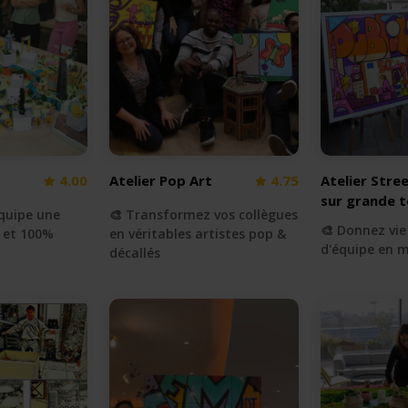
4.00
Atelier Pop Art
4.75
Atelier Stre
sur grande t
équipe une
🎨 Transformez vos collègues
🎨 Donnez vie
n et 100%
en véritables artistes pop &
d'équipe en m
décallés