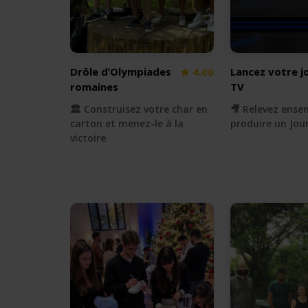
Drôle d’Olympiades
4.00
Lancez votre j
romaines
TV
🏛️ Construisez votre char en
🎥 Relevez ensem
carton et menez-le à la
produire un Jour
victoire