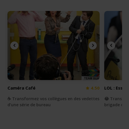
Caméra Café
4.50
LOL : Essay
☕️ Transformez vos collègues en des vedettes
😂 Transfor
d’une série de bureau
brigade du r