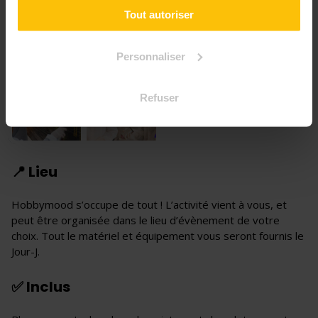
Tout autoriser
Personnaliser
Refuser
+3
📍 Lieu
Hobbymood s’occupe de tout ! L’activité vient à vous, et
peut être organisée dans le lieu d’évènement de votre
choix. Tout le matériel et équipement vous seront fournis le
Jour-J.
✅ Inclus