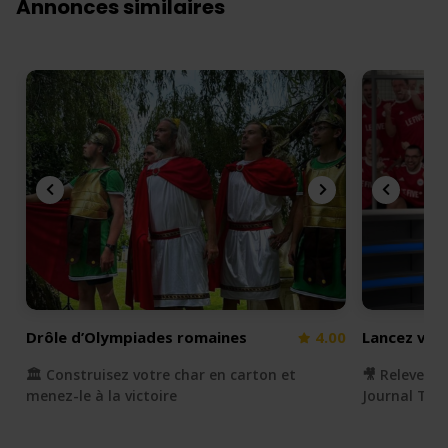
Annonces similaires
Drôle d’Olympiades romaines
4.00
Lancez votr
🏛️ Construisez votre char en carton et
🎥 Relevez e
menez-le à la victoire
Journal Télé