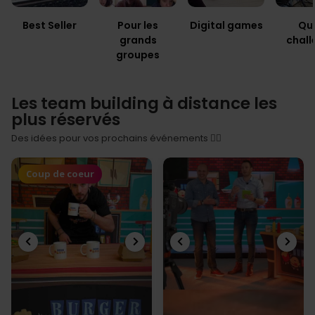
Best Seller
Pour les
Digital games
Qui
grands
chall
groupes
Les team building à distance les
plus réservés
Des idées pour vos prochains événements 👇🏻
Coup de coeur