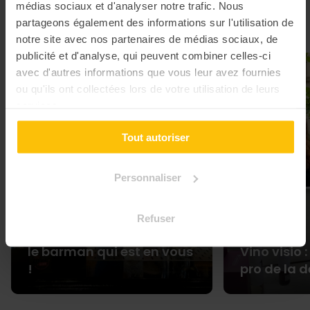
médias sociaux et d'analyser notre trafic. Nous
Ils ont aimé, adoré et nous ont laissé des jolis commentaires
partageons également des informations sur l'utilisation de
pour vous inspirer 👏🏻
notre site avec nos partenaires de médias sociaux, de
publicité et d'analyse, qui peuvent combiner celles-ci
avec d'autres informations que vous leur avez fournies
5.00
ou qu'ils ont collectées lors de votre utilisation de leurs
services.
Tout autoriser
Personnaliser
Refuser
Atelier Cocktail : Réveillez
le barman qui est en vous
Vino visio 
!
pro de la 