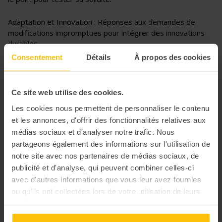
Adaptation et Innovation : Réponses aux demandes de
modifications impromptues pour intégrer des innovations
durables.
Consentement
Détails
À propos des cookies
Débriefing : Analyse des performances, partage des
apprentissages et identification des améliorations
possibles.
Ce site web utilise des cookies.
Les cookies nous permettent de personnaliser le contenu
et les annonces, d'offrir des fonctionnalités relatives aux
médias sociaux et d'analyser notre trafic. Nous
partageons également des informations sur l'utilisation de
notre site avec nos partenaires de médias sociaux, de
publicité et d'analyse, qui peuvent combiner celles-ci
avec d'autres informations que vous leur avez fournies
ou qu'ils ont collectées lors de votre utilisation de leurs
services.