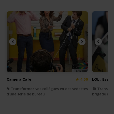
Caméra Café
4.50
LOL : Essay
☕️ Transformez vos collègues en des vedettes
😂 Transfor
d’une série de bureau
brigade du r