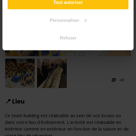
Tout autoriser
Personnaliser
Refuser
+3
📍 Lieu
Ce team building est réalisable au sein de vos locaux ou
dans votre lieu d'événement. L'activité est réalisable en
intérieur comme en extérieur en fonction de la saison et de
votre lieu de réception.