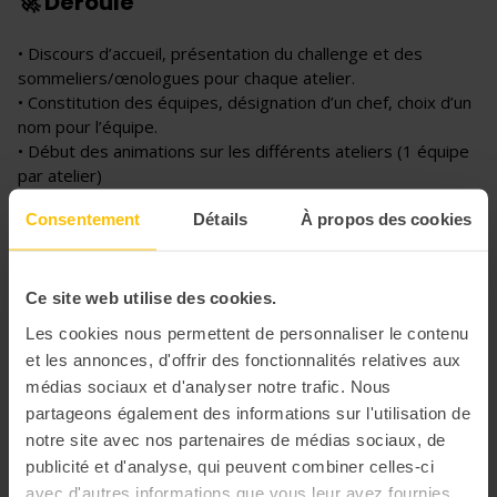
🚀 Déroulé
• Discours d’accueil, présentation du challenge et des
sommeliers/œnologues pour chaque atelier.
• Constitution des équipes, désignation d’un chef, choix d’un
nom pour l’équipe.
• Début des animations sur les différents ateliers (1 équipe
par atelier)
• Rotation des équipes entre elles (15 min à 30 min par
Consentement
Détails
À propos des cookies
atelier : selon le temps imparti par activité) la fin du
challenge, décompte des points et classement des équipes.
• Remise des prix à chaque membre de l’équipe gagnante
Ce site web utilise des cookies.
Cette escapade œnologique est l'occasion parfaite pour
Les cookies nous permettent de personnaliser le contenu
renforcer les liens, partager des connaissances et surtout,
et les annonces, d'offrir des fonctionnalités relatives aux
s'amuser. Prêts pour l'aventure ?
médias sociaux et d'analyser notre trafic. Nous
partageons également des informations sur l'utilisation de
notre site avec nos partenaires de médias sociaux, de
publicité et d'analyse, qui peuvent combiner celles-ci
avec d'autres informations que vous leur avez fournies