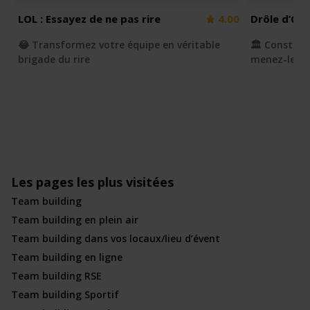
LOL : Essayez de ne pas rire
4.00
Drôle d’Ol
😂 Transformez votre équipe en véritable
🏛️ Construi
brigade du rire
menez-le à l
Les pages les plus visitées
Team building
Team building en plein air
Team building dans vos locaux/lieu d’évent
Team building en ligne
Team building RSE
Team building Sportif