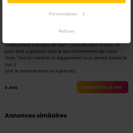
+3
Personnaliser
📍 Lieu
Refuser
Hobbymood s’occupe de tout ! L’activité vient à vous, et
peut être organisée dans le lieu d’évènement de votre
choix. Tout le matériel et équipement vous seront fournis le
Jour-J.
(voir le matériel inclus et à prévoir)
Soumettre un avis
0 avis
Annonces similaires