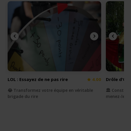
LOL : Essayez de ne pas rire
4.00
Drôle d’Ol
😂 Transformez votre équipe en véritable
🏛️ Construi
brigade du rire
menez-le à l