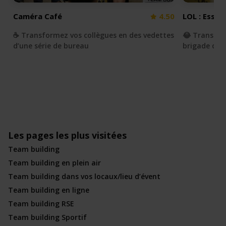
Caméra Café
4.50
LOL : Essay
☕️ Transformez vos collègues en des vedettes
😂 Transfor
d’une série de bureau
brigade du r
Les pages les plus visitées
Team building
Team building en plein air
Team building dans vos locaux/lieu d’évent
Team building en ligne
Team building RSE
Team building Sportif