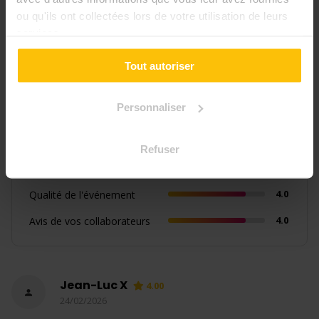
ou qu'ils ont collectées lors de votre utilisation de leurs
services.
Tout autoriser
+3
Personnaliser
1 avis
Soumettre un avis
4.00
Refuser
4.0
Qualité de l'événement
4.0
Avis de vos collaborateurs
Jean-Luc X
4.00
24/02/2026