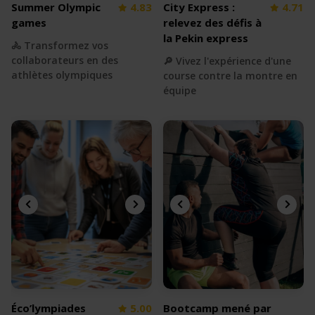
Summer Olympic
4.83
City Express :
4.71
games
relevez des défis à
la Pekin express
🚴 Transformez vos
collaborateurs en des
🔎 Vivez l'expérience d'une
athlètes olympiques
course contre la montre en
équipe
Éco’lympiades
5.00
Bootcamp mené par