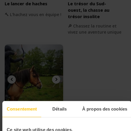
Le lancer de haches
Le trésor du Sud-
ouest, la chasse au
🔨 L'hachez vous en équipe !
trésor insolite
🔎 Chassez la routine et
vivez une aventure unique
Consentement
Détails
À propos des cookies
Tir à l’arc à cheval
Ce site web utilise des cookies.