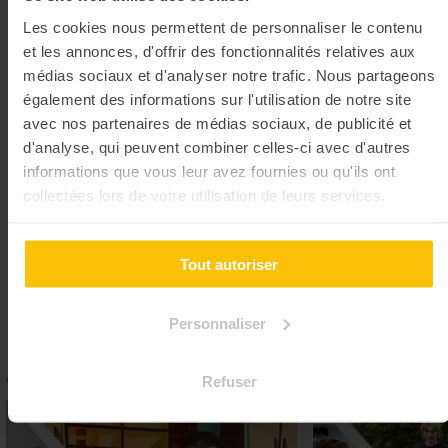
🎯 Tirez dans le mille et
Les cookies nous permettent de personnaliser le contenu
vivez en équipe un art
millénaire
et les annonces, d'offrir des fonctionnalités relatives aux
médias sociaux et d'analyser notre trafic. Nous partageons
également des informations sur l'utilisation de notre site
avec nos partenaires de médias sociaux, de publicité et
d'analyse, qui peuvent combiner celles-ci avec d'autres
Découvrir toutes nos activités sportives
informations que vous leur avez fournies ou qu'ils ont
collectées lors de votre utilisation de leurs services.
Nos
séminaires & soirée de
cohésion
clés en main
Tout autoriser
Gagnez du temps dans l’organisation de votre événement
👏🏻
Personnaliser
Refuser