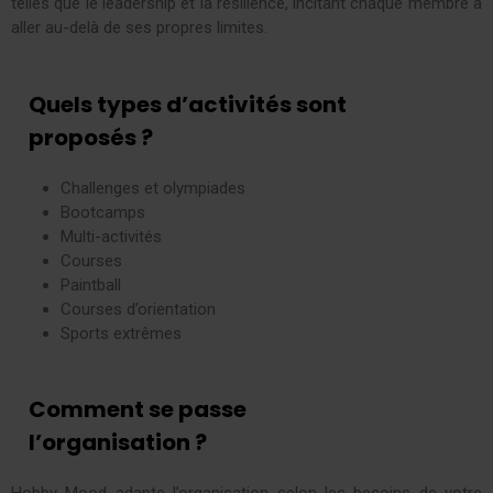
telles que le leadership et la résilience, incitant chaque membre à
aller au-delà de ses propres limites.
Quels types d’activités sont
proposés ?
Challenges et olympiades
Bootcamps
Multi-activités
Courses
Paintball
Courses d’orientation
Sports extrêmes
Comment se passe
l’organisation ?
Hobby Mood adapte l’organisation selon les besoins de votre