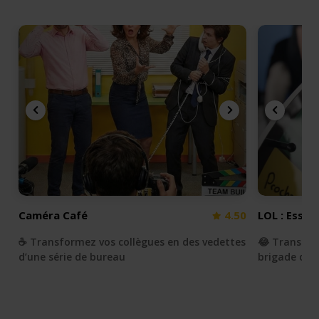
Caméra Café
4.50
LOL : Essay
☕️ Transformez vos collègues en des vedettes
😂 Transfor
d’une série de bureau
brigade du r