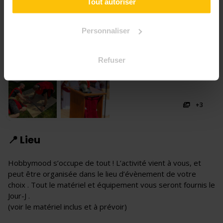
Tout autoriser
Personnaliser
Refuser
+3
📍 Lieu
Hobbymood s’occupe de tout ! L’activité vient à vous, et
peut être organisée dans le lieu d’évènement de votre
choix . Tout le matériel et équipement vous seront fournis le
Jour-J .
(voir le matériel inclus et à prévoir)