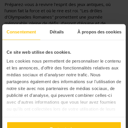
Préparez-vous à revivre l'esprit des jeux antiques, où
l'union fait la force et où le rire est roi. "Les drôles
d'Olympiades Romaines" promettent une journée
mémorable, pleine de défis, d'esprit d'équipe et de
moments hilarants. Rejoignez l'aventure et que les meilleurs
Consentement
Détails
À propos des cookies
gagnent !
Ce site web utilise des cookies.
Les cookies nous permettent de personnaliser le contenu
et les annonces, d'offrir des fonctionnalités relatives aux
médias sociaux et d'analyser notre trafic. Nous
partageons également des informations sur l'utilisation de
notre site avec nos partenaires de médias sociaux, de
publicité et d'analyse, qui peuvent combiner celles-ci
avec d'autres informations que vous leur avez fournies
ou qu'ils ont collectées lors de votre utilisation de leurs
services.