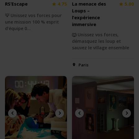
RS’Escape
4.75
La menace des
5.00
Loups –
💡 Unissez vos forces pour
l’expérience
une mission 100 % esprit
immersive
d’équipe 0…
🐺 Unissez vos forces,
démasquez les loup et
sauvez le village ensemble
Paris