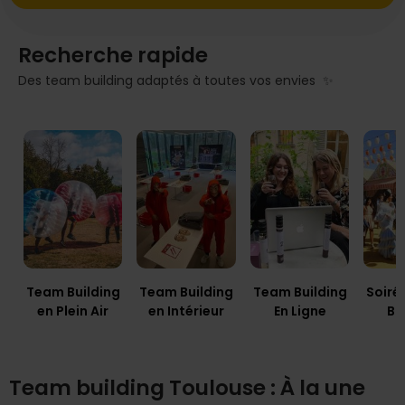
Recherche rapide
Des team building adaptés à toutes vos envies ✨
Team Building
Team Building
Team Building
Soiré
en Plein Air
en Intérieur
En Ligne
Bu
Team building Toulouse : À la une