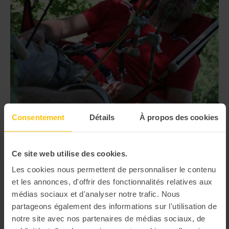
Consentement
Détails
À propos des cookies
Ce site web utilise des cookies.
1. Osez l’aventure avec l’activité “Grimpe
Les cookies nous permettent de personnaliser le contenu
d’arbres”
et les annonces, d'offrir des fonctionnalités relatives aux
médias sociaux et d'analyser notre trafic. Nous
Partez à l’aventure lors d’un Team Building accrobranche avec l’activité
Grimpe d’arbres
! Quoi de plus fun et d’insolite pour passer un bon moment
partageons également des informations sur l'utilisation de
entre collègues ? Ici, le défi sera au cœur de l’activité pour stimuler vos
notre site avec nos partenaires de médias sociaux, de
collaborateurs. Nous vous proposons une gamme variée de
parcours