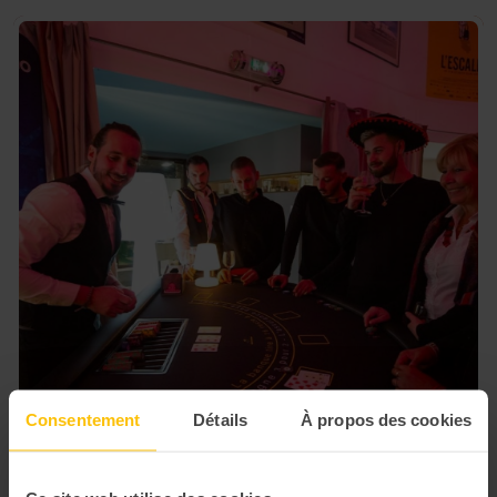
Consentement
Détails
À propos des cookies