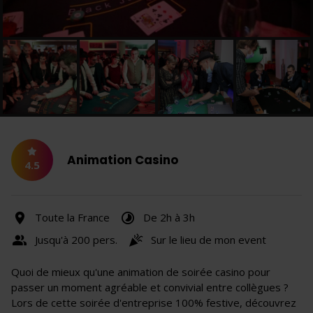
Animation Casino
4.5
Toute la France
De 2h à 3h
Jusqu'à 200 pers.
Sur le lieu de mon event
Quoi de mieux qu'une animation de soirée casino pour
passer un moment agréable et convivial entre collègues ?
Lors de cette soirée d'entreprise 100% festive, découvrez