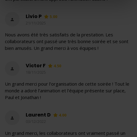
Livio P
5.00
21/11/2025
Nous avons été très satisfaits de la prestation. Les
collaborateurs ont passé une très bonne soirée et se sont
bien amusés. Un grand merci à vos équipes !
Victor F
4.50
18/11/2025
Un grand merci pour l’organisation de cette soirée ! Tout le
monde a adoré l’animation et l'équipe présente sur place,
Paul et Jonathan !
Laurent D
4.00
03/12/2022
Un grand merci, les collaborateurs ont vraiment passé un