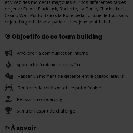
et vivez des moments magiques sur nos différentes tables
de jeux : Poker, Black Jack, Roulette, La Boule, Chuck a Luck,
Casino War, Punto Banco, la Roue de la Fortune, le tout sans
enjeu d'argent ! Misez, pariez ... Les jeux sont faits !
🎯 Objectifs de ce team building
Améliorer la communication interne
Apprendre à mieux se connaître
Passer un moment de détente entre collaborateurs
Renforcer la cohésion et l'esprit d'équipe
Réussir un onboarding
Stimuler l'esprit de challenge
✨ À savoir