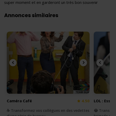
super moment et en garderont un très bon souvenir
Annonces similaires
Caméra Café
4.50
LOL : Essay
☕️ Transformez vos collègues en des vedettes
😂 Transfor
d’une série de bureau
brigade du r