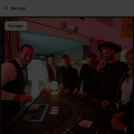
Retour
Partager