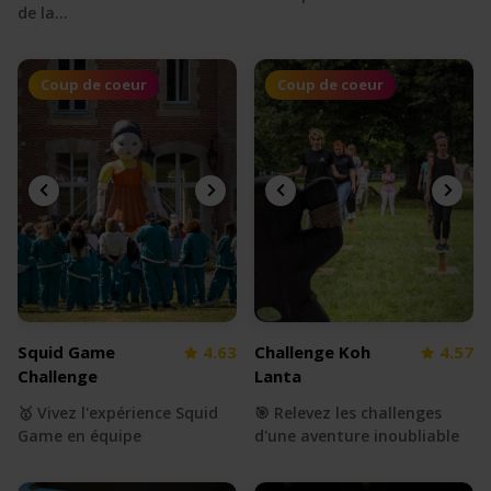
de la…
Coup de coeur
Coup de coeur
Squid Game
4.63
Challenge Koh
4.57
Challenge
Lanta
🥇 Vivez l'expérience Squid
🎯 Relevez les challenges
Game en équipe
d'une aventure inoubliable