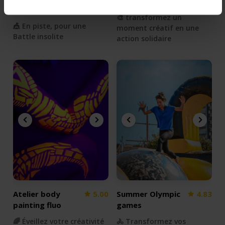
arts du cirque
🎨 transformez un
🎪 En piste, pour une
moment créatif en une
Battle insolite
action solidaire
Atelier body
5.00
Summer Olympic
4.83
painting fluo
games
🌈 Éveillez votre créativité
🚴 Transformez vos