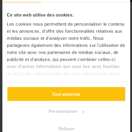
Ce site web utilise des cookies.
Team building Montauban
Les cookies nous permettent de personnaliser le contenu
"Wahou"
et les annonces, d'offrir des fonctionnalités relatives aux
Pour les adeptes de sensations fortes et d’atypisme 👊🏻
médias sociaux et d'analyser notre trafic. Nous
partageons également des informations sur l'utilisation de
notre site avec nos partenaires de médias sociaux, de
publicité et d'analyse, qui peuvent combiner celles-ci
avec d'autres informations que vous leur avez fournies
ou qu'ils ont collectées lors de votre utilisation de leurs
services.
Tout autoriser
Personnaliser
Refuser
Battle autour des
Shoes for Good
5.00