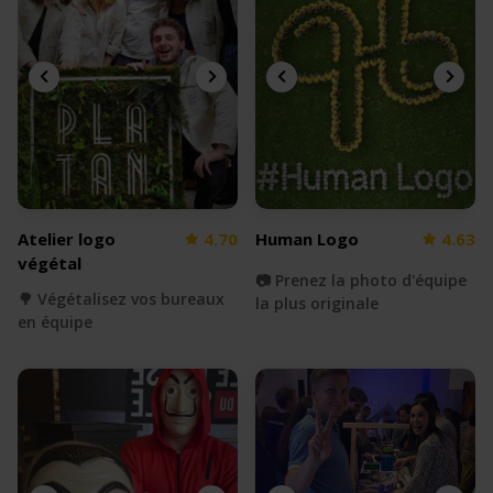
Atelier logo
4.70
Human Logo
4.63
végétal
📷 Prenez la photo d'équipe
🌳 Végétalisez vos bureaux
la plus originale
en équipe