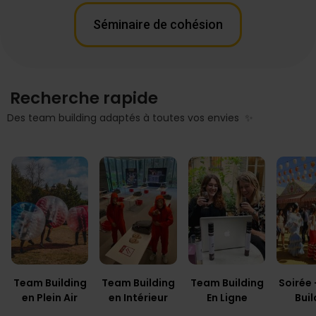
Séminaire de cohésion
Recherche rapide
Des team building adaptés à toutes vos envies ✨
Team Building
Team Building
Team Building
Soirée
en Plein Air
en Intérieur
En Ligne
Buil