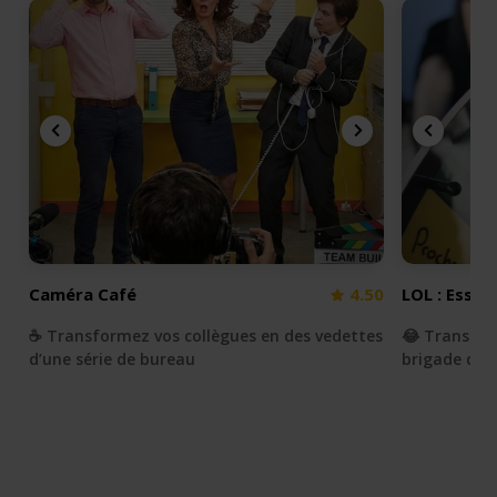
Caméra Café
4.50
LOL : Essay
☕️ Transformez vos collègues en des vedettes
😂 Transfor
d’une série de bureau
brigade du r