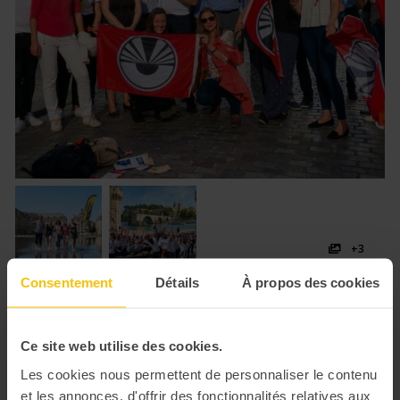
+3
Consentement
Détails
À propos des cookies
📍 Lieu
Ce site web utilise des cookies.
Team Building pouvant se réaliser partout en France
Les cookies nous permettent de personnaliser le contenu
7 avis
et les annonces, d'offrir des fonctionnalités relatives aux