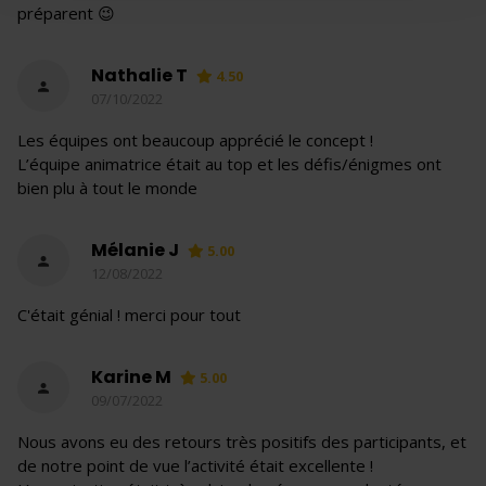
préparent 😉
Nathalie T
4.50
07/10/2022
Les équipes ont beaucoup apprécié le concept !
L’équipe animatrice était au top et les défis/énigmes ont
bien plu à tout le monde
Mélanie J
5.00
12/08/2022
C'était génial ! merci pour tout
Karine M
5.00
09/07/2022
Nous avons eu des retours très positifs des participants, et
de notre point de vue l’activité était excellente !