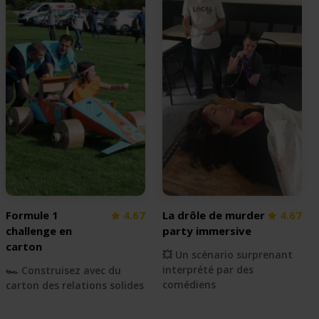
Formule 1
4.67
La drôle de murder
4.67
challenge en
party immersive
carton
💥 Un scénario surprenant
interprété par des
🏎 Construisez avec du
comédiens
carton des relations solides