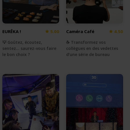
EURÊKA !
5.00
Caméra Café
4.50
💡 Goûtez, écoutez,
☕️ Transformez vos
sentez... saurez-vous faire
collègues en des vedettes
le bon choix ?
d’une série de bureau