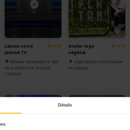
Lancez votre
5.00
Atelier logo
4.70
journal TV
végétal
🎥 Relevez ensemble le défi
🌳 Végétalisez vos bureaux
de produire un Journal
en équipe
Télévisé
Détails
ies.