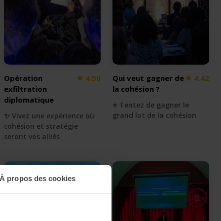
Opération
4.50
Qui veut gagner de
4.42
exfiltration
la cohésion ?
diplomatique
⭐️ Tentez de gagner le
grand lot de la cohésion
✨ Vivez une expérience où
cohésion et stratégie
seront vos alliés
À propos des cookies