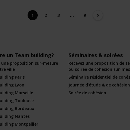
1
2
3
…
9
ire un Team building?
Séminaires & soirées
 une proposition sur-mesure
Recevez une proposition de s
re ville
ou soirée de cohésion sur-me
ilding Paris
Séminaire résidentiel de cohé
ilding Lyon
Journée d’étude & de cohésion
ilding Marseille
Soirée de cohésion
ilding Toulouse
uilding Bordeaux
ilding Nantes
ilding Montpellier