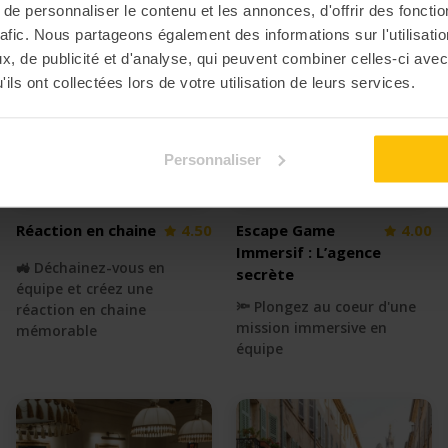
e personnaliser le contenu et les annonces, d'offrir des fonctio
rafic. Nous partageons également des informations sur l'utilisati
, de publicité et d'analyse, qui peuvent combiner celles-ci avec
ils ont collectées lors de votre utilisation de leurs services.
Personnaliser
Réaction en chaine
4.50
Escape Game
4.00
Immersif : L’agence
🚜 Déchainez-vous en
secrète
équipe et créez une
🔦 Plongez au coeur d'une
réaction en chaine
mission immersive en
mémorable
équipe