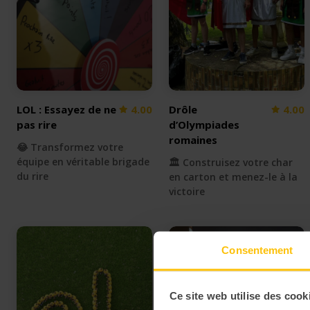
LOL : Essayez de ne
4.00
Drôle
4.00
pas rire
d’Olympiades
romaines
😂 Transformez votre
équipe en véritable brigade
🏛️ Construisez votre char
du rire
en carton et menez-le à la
victoire
Consentement
Ce site web utilise des cook