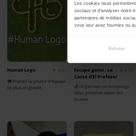
Les cookies nous permettent d
sociaux et d'analyser notre t
partenaires de médias sociaux
vous leur avez fournies ou qu'
Refuser
Human Logo
4.63
Escape game : Le
4.38
Casse d’El Profesor
📷 Prenez la photo d'équipe
💰 Organisez un braquage
la plus originale
sous pression dans vos
locaux