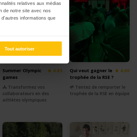
nnalités relatives aux médias
on de notre site avec nos
 d'autres informations que
Tout autoriser
Summer Olympic
4.83
Qui veut gagner le
4.00
games
trophée de la RSE ?
🚴 Transformez vos
🌱 Tentez de remporter le
collaborateurs en des
trophée de la RSE en équipe
athlètes olympiques