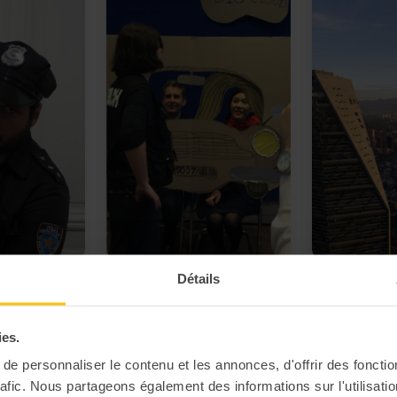
Détails
Cinéfantastic
Highline ou 
ide
urbain
🎥 Silence ça tourne entre
☁️ Marchez su
collaborateurs !
ies.
iné Bastien
e personnaliser le contenu et les annonces, d'offrir des fonctio
u’il intègre
rafic. Nous partageons également des informations sur l'utilisati