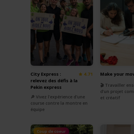
City Express :
4.71
Make your mov
relevez des défis à la
🎬 Travailler e
Pekin express
d’un projet com
🔎 Vivez l'expérience d'une
et créatif
course contre la montre en
équipe
Coup de coeur