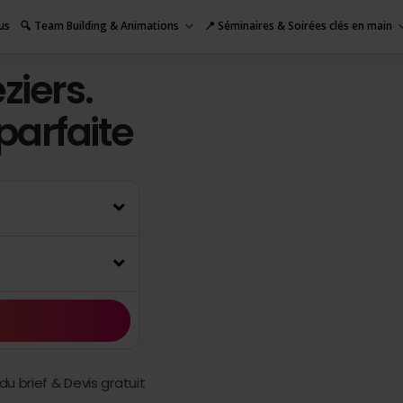
us
🔍 Team Building & Animations
📍 Séminaires & Soirées clés en main
ziers.
 parfaite
u brief & Devis gratuit