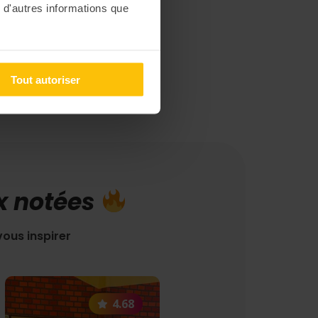
 d'autres informations que
Tout autoriser
ux notées
vous inspirer
4.68
4.67
4.67