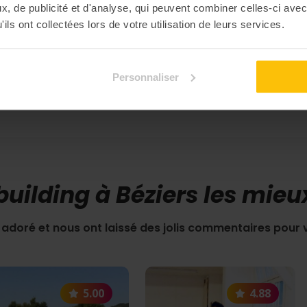
, de publicité et d'analyse, qui peuvent combiner celles-ci avec
ils ont collectées lors de votre utilisation de leurs services.
Personnaliser
Découvrir toutes nos expériences
uilding à Béziers les mie
, adoré et nous ont laissé des jolis commentaires pour 
5.00
4.88