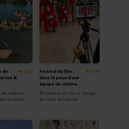
n de
5.00
Festival du film :
4.38
carton &
dans la peau d’une
équipe de cinéma
se de radeaux
🎞 Réalisez un film à l'image
ler le stress
de votre entreprise