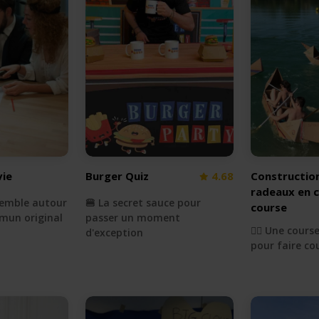
ie
Burger Quiz
4.68
Constructio
radeaux en 
nsemble autour
🍔 La secret sauce pour
course
mun original
passer un moment
🚣‍♀️ Une cour
d'exception
pour faire cou