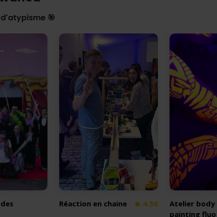
 d'atypisme 🎯
 des
Réaction en chaine
4.50
Atelier body
painting fluo