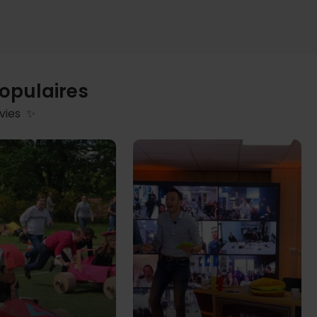
populaires
nvies ✨