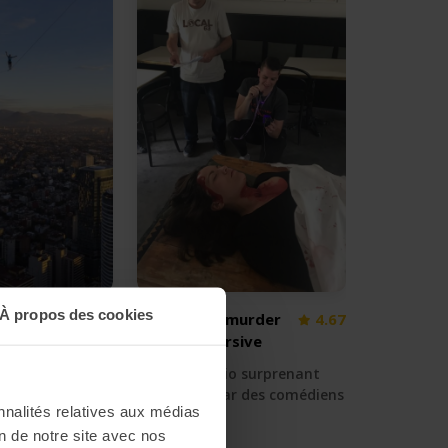
À propos des cookies
pendule
La drôle de murder
4.67
party immersive
r les nuages
💥 Un scénario surprenant
interprété par des comédiens
nnalités relatives aux médias
on de notre site avec nos