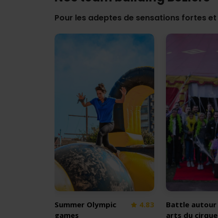
Pour les adeptes de sensations fortes et
Summer Olympic
4.83
Battle autour
games
arts du cirque