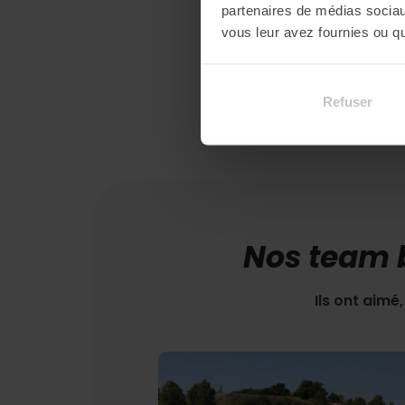
partenaires de médias sociaux
vous leur avez fournies ou qu'
Refuser
Nos team b
Ils ont aimé