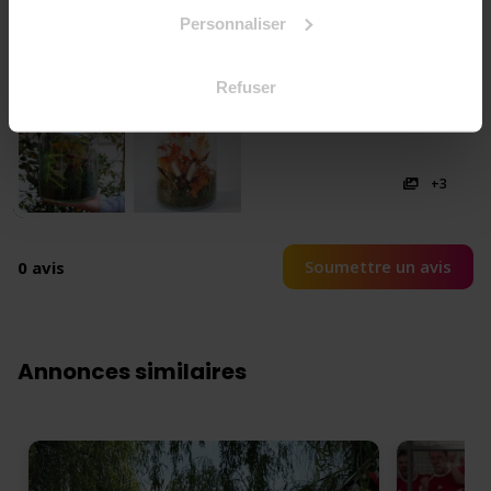
Personnaliser
Refuser
+3
Soumettre un avis
0 avis
Annonces similaires