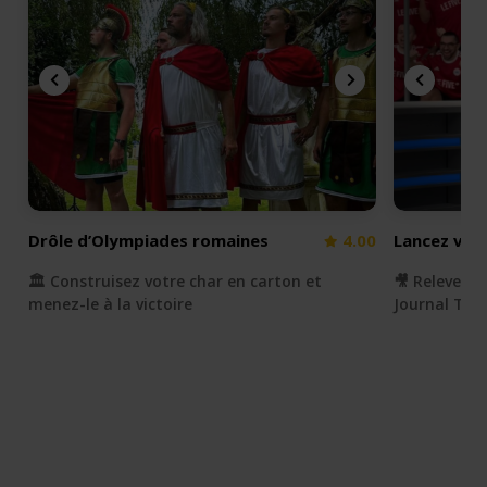
Drôle d’Olympiades romaines
4.00
Lancez votr
🏛️ Construisez votre char en carton et
🎥 Relevez e
menez-le à la victoire
Journal Télé