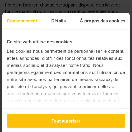
Pendant l’atelier, chaque participant dispose d’un kit avec
tout le matériel pour réaliser sa création végétale. Vous
apprenez pas à pas à concevoir votre terrarium floral sous
Consentement
Détails
À propos des cookies
les conseils d’une animatrice professionnelle des plantes.
Ce site web utilise des cookies.
Les cookies nous permettent de personnaliser le contenu
et les annonces, d'offrir des fonctionnalités relatives aux
médias sociaux et d'analyser notre trafic. Nous
partageons également des informations sur l'utilisation de
notre site avec nos partenaires de médias sociaux, de
publicité et d'analyse, qui peuvent combiner celles-ci
avec d'autres informations que vous leur avez fournies
ou qu'ils ont collectées lors de votre utilisation de leurs
services.
Tout autoriser