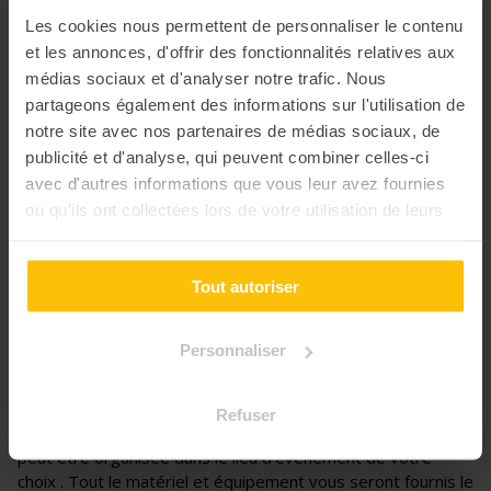
Les cookies nous permettent de personnaliser le contenu
et les annonces, d'offrir des fonctionnalités relatives aux
médias sociaux et d'analyser notre trafic. Nous
partageons également des informations sur l'utilisation de
notre site avec nos partenaires de médias sociaux, de
publicité et d'analyse, qui peuvent combiner celles-ci
avec d'autres informations que vous leur avez fournies
ou qu'ils ont collectées lors de votre utilisation de leurs
services.
Tout autoriser
+3
Personnaliser
📍 Lieu
Refuser
Hobbymood s’occupe de tout ! L’activité vient à vous, et
peut être organisée dans le lieu d’évènement de votre
choix . Tout le matériel et équipement vous seront fournis le