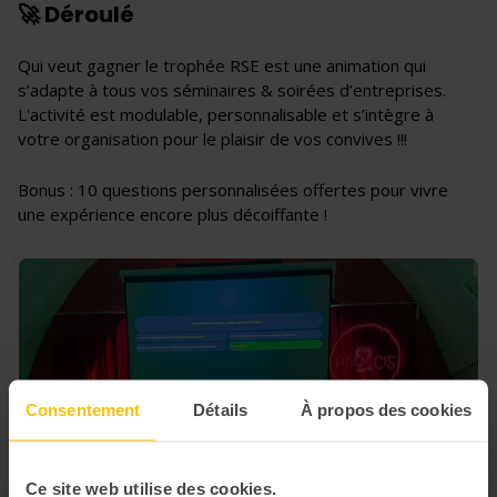
🚀 Déroulé
Qui veut gagner le trophée RSE est une animation qui
s’adapte à tous vos séminaires & soirées d’entreprises.
L'activité est modulable, personnalisable et s’intègre à
votre organisation pour le plaisir de vos convives !!!
Bonus : 10 questions personnalisées offertes pour vivre
une expérience encore plus décoiffante !
Consentement
Détails
À propos des cookies
Ce site web utilise des cookies.