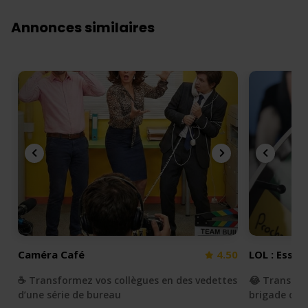
Annonces similaires
Caméra Café
4.50
LOL : Essay
☕️ Transformez vos collègues en des vedettes
😂 Transfor
d’une série de bureau
brigade du r