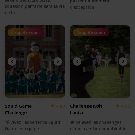
passer un moment
cohésion parfaite sera la clé
d'exception
de la…
Coup de coeur
Coup de coeur
Squid Game
4.63
Challenge Koh
4.57
Challenge
Lanta
🥇 Vivez l'expérience Squid
🎯 Relevez les challenges
Game en équipe
d'une aventure inoubliable