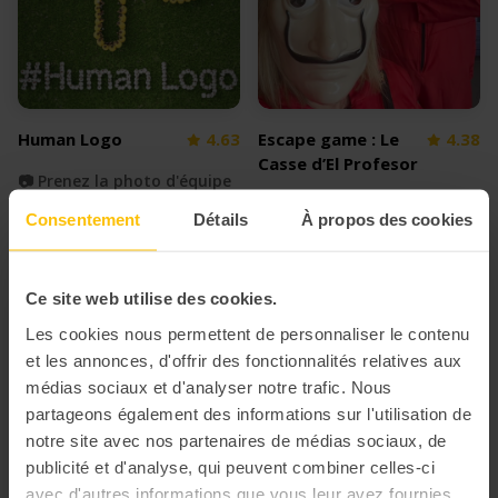
Human Logo
4.63
Escape game : Le
4.38
Casse d’El Profesor
📷 Prenez la photo d'équipe
💰 Organisez un braquage
la plus originale
Consentement
Détails
À propos des cookies
sous pression dans vos
locaux
Ce site web utilise des cookies.
Les cookies nous permettent de personnaliser le contenu
et les annonces, d'offrir des fonctionnalités relatives aux
médias sociaux et d'analyser notre trafic. Nous
partageons également des informations sur l'utilisation de
notre site avec nos partenaires de médias sociaux, de
publicité et d'analyse, qui peuvent combiner celles-ci
avec d'autres informations que vous leur avez fournies