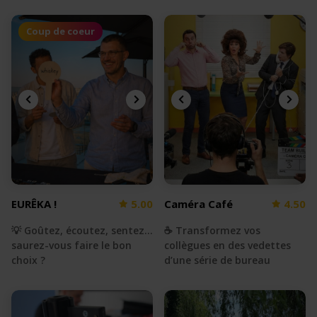
Coup de coeur
EURÊKA !
5.00
Caméra Café
4.50
💡 Goûtez, écoutez, sentez...
☕️ Transformez vos
saurez-vous faire le bon
collègues en des vedettes
choix ?
d’une série de bureau