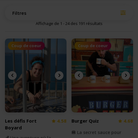
Filtres
Affichage de 1 - 24 des 191 résultats
Coup de coeur
Coup de coeur
Les défis Fort
4.58
Burger Quiz
4.68
Boyard
🍔 La secret sauce pour
💰 Une aventure où la