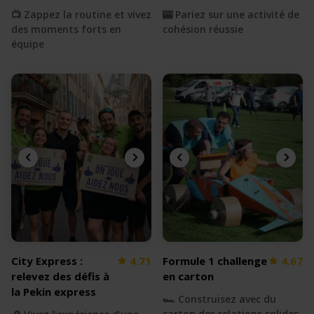
📺 Zappez la routine et vivez
🎰 Pariez sur une activité de
des moments forts en
cohésion réussie
équipe
City Express :
4.71
Formule 1 challenge
4.67
relevez des défis à
en carton
la Pekin express
🏎 Construisez avec du
carton des relations solides