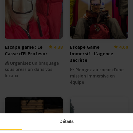
Escape game : Le
4.38
Escape Game
4.00
Casse d’El Profesor
Immersif : L’agence
secrète
💰 Organisez un braquage
sous pression dans vos
🔦 Plongez au coeur d'une
locaux
mission immersive en
équipe
Détails