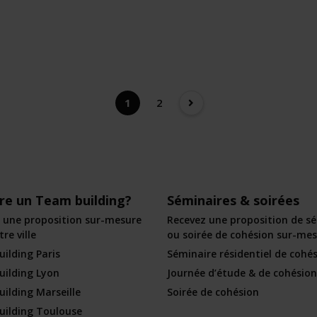
1
2
ire un Team building?
Séminaires & soirées
 une proposition sur-mesure
Recevez une proposition de s
re ville
ou soirée de cohésion sur-me
ilding Paris
Séminaire résidentiel de cohé
ilding Lyon
Journée d’étude & de cohésion
ilding Marseille
Soirée de cohésion
ilding Toulouse