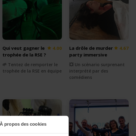
Qui veut gagner le
4.00
La drôle de murder
4.67
trophée de la RSE ?
party immersive
🌱 Tentez de remporter le
💥 Un scénario surprenant
trophée de la RSE en équipe
interprété par des
comédiens
À propos des cookies