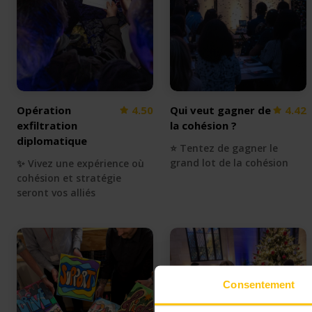
Opération
4.50
Qui veut gagner de
4.42
exfiltration
la cohésion ?
diplomatique
⭐️ Tentez de gagner le
grand lot de la cohésion
✨ Vivez une expérience où
cohésion et stratégie
seront vos alliés
Consentement