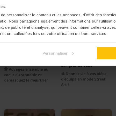
ies.
e personnaliser le contenu et les annonces, d'offrir des fonctio
rafic. Nous partageons également des informations sur l'utilisati
, de publicité et d'analyse, qui peuvent combiner celles-ci avec
ils ont collectées lors de votre utilisation de leurs services.
Personnaliser
Code Eurydice
4.50
Atelier Street Art
4.00
sur grande toile
🕵 Voyagez ensemble au
🎨 Donnez vie à vos idées
coeur du scandale et
d'équipe en mode Street
démasquez le meurtrier
Art !