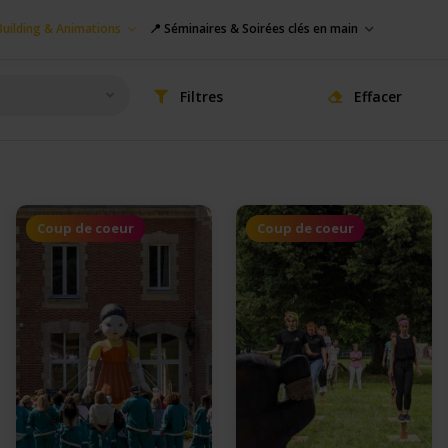
uilding & Animations
📍 Séminaires & Soirées clés en main
Filtres
Effacer
Coup de coeur
Coup de coeur