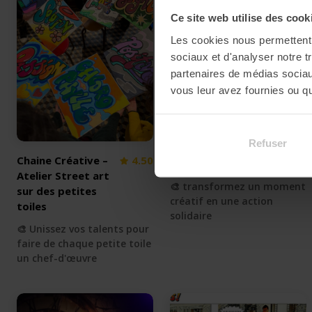
Ce site web utilise des cook
Les cookies nous permettent d
sociaux et d'analyser notre t
partenaires de médias sociaux
vous leur avez fournies ou qu'
Refuser
Chaine Créative –
4.50
Shoes for Good
5.00
Atelier Street art
🎨 transformez un moment
sur des petites
créatif en une action
toiles
solidaire
🎨 Unissez vos talents pour
faire de chaque petite toile
un chef-d'œuvre