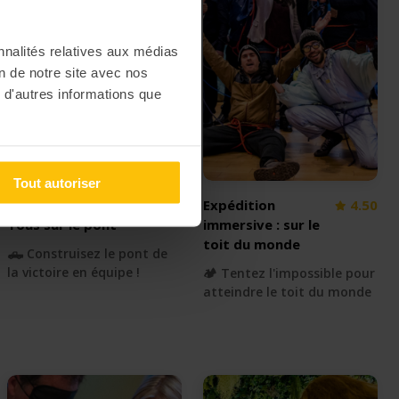
nnalités relatives aux médias
on de notre site avec nos
 d'autres informations que
Tout autoriser
Golden Bridge :
4.00
Expédition
4.50
Tous sur le pont
immersive : sur le
toit du monde
🛻 Construisez le pont de
la victoire en équipe !
🏕️ Tentez l'impossible pour
atteindre le toit du monde