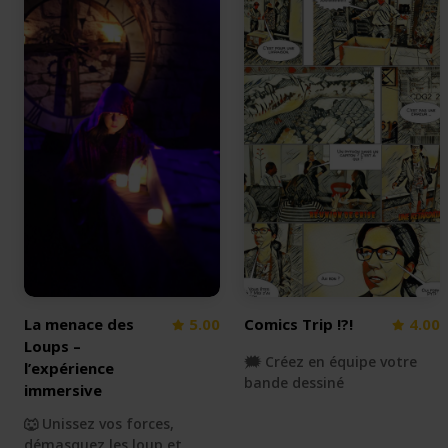
La menace des
5.00
Comics Trip !?!
4.00
Loups –
🗯️ Créez en équipe votre
l’expérience
bande dessiné
immersive
🐺 Unissez vos forces,
démasquez les loup et