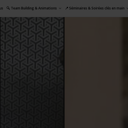
us
🔍 Team Building & Animations
📍 Séminaires & Soirées clés en main