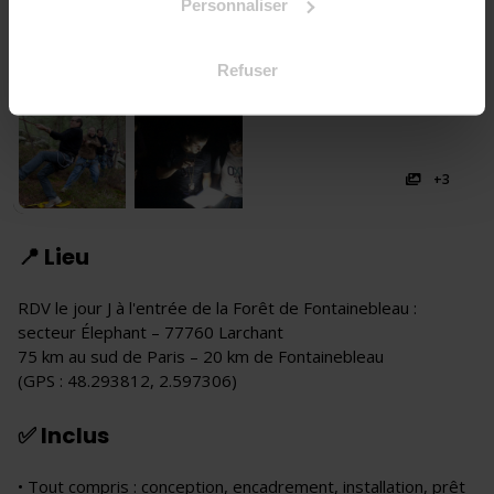
Personnaliser
Refuser
+3
📍 Lieu
RDV le jour J à l'entrée de la Forêt de Fontainebleau :
secteur Élephant – 77760 Larchant
75 km au sud de Paris – 20 km de Fontainebleau
(GPS : 48.293812, 2.597306)
✅ Inclus
• Tout compris : conception, encadrement, installation, prêt