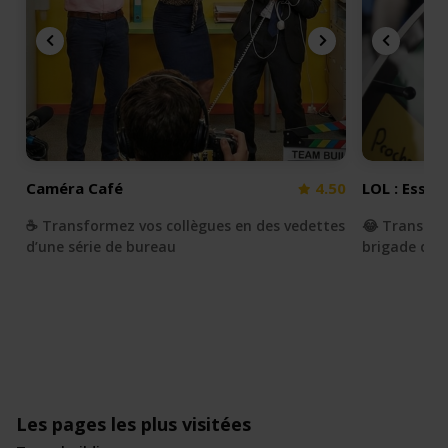
Caméra Café
4.50
LOL : Essay
☕️ Transformez vos collègues en des vedettes
😂 Transfor
d’une série de bureau
brigade du r
Les pages les plus visitées