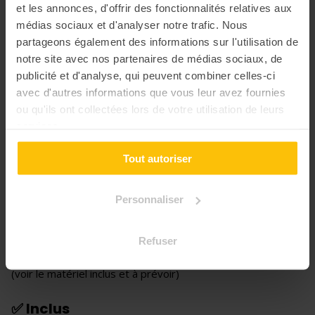
et les annonces, d'offrir des fonctionnalités relatives aux
médias sociaux et d'analyser notre trafic. Nous
partageons également des informations sur l'utilisation de
notre site avec nos partenaires de médias sociaux, de
publicité et d'analyse, qui peuvent combiner celles-ci
avec d'autres informations que vous leur avez fournies
ou qu'ils ont collectées lors de votre utilisation de leurs
services.
+3
Tout autoriser
📍 Lieu
Personnaliser
Hobbymood s’occupe de tout ! L’activité vient à vous, et
peut être organisée dans le lieu d’évènement de votre
Refuser
choix. Tout le matériel et équipement vous seront fournis le
Jour-J.
(voir le matériel inclus et à prévoir)
✅ Inclus