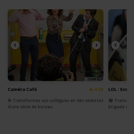
Caméra Café
4.50
LOL : Essay
☕️ Transformez vos collègues en des vedettes
😂 Transfor
d’une série de bureau
brigade du r