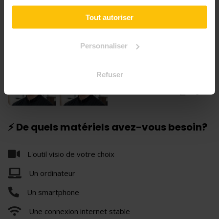
Tout autoriser
Personnaliser
Refuser
+3
⚡ De quels matériels avez-vous besoin?
L'outil visio de votre choix
Un ordinateur
Un smartphone
Une connexion internet stable