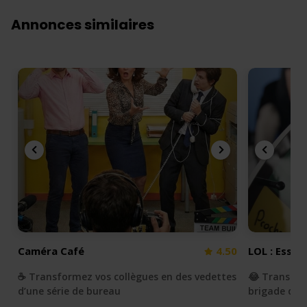
Annonces similaires
Caméra Café
4.50
LOL : Essay
☕️ Transformez vos collègues en des vedettes
😂 Transfor
d’une série de bureau
brigade du r