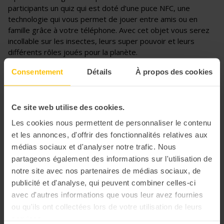
participants un quiz qui est doté d’une puce NFC, une
technologie qui vous permet de jouer entre amis ou en
famille grâce à votre téléphone. Avec cet objet vous serez
incollable sur les insectes, leurs super pouvoir et leurs
différents rôles joués pour la planète.
Consentement
Détails
À propos des cookies
Ce site web utilise des cookies.
Les cookies nous permettent de personnaliser le contenu
et les annonces, d'offrir des fonctionnalités relatives aux
médias sociaux et d'analyser notre trafic. Nous
partageons également des informations sur l'utilisation de
notre site avec nos partenaires de médias sociaux, de
publicité et d'analyse, qui peuvent combiner celles-ci
avec d'autres informations que vous leur avez fournies
ou qu'ils ont collectées lors de votre utilisation de leurs
services.