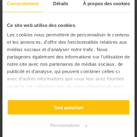
Consentement
Détails
À propos des cookies
• La chasse au T-rex : Les oeufs de T-rex sont très
nourrissants. Arriverez-vous à vous en accaparer ou leur
Ce site web utilise des cookies.
servirez-vous de repas ?
Les cookies nous permettent de personnaliser le contenu
• La danse de la victoire : Rendez-vous autour du feu pour
et les annonces, d'offrir des fonctionnalités relatives aux
célébrer votre victoire ! Votre haka sera-t-il légendaire dans
médias sociaux et d'analyser notre trafic. Nous
quelques milliers d’années ?
partageons également des informations sur l'utilisation de
notre site avec nos partenaires de médias sociaux, de
publicité et d'analyse, qui peuvent combiner celles-ci
avec d'autres informations que vous leur avez fournies
ou qu'ils ont collectées lors de votre utilisation de leurs
services.
Tout autoriser
Personnaliser