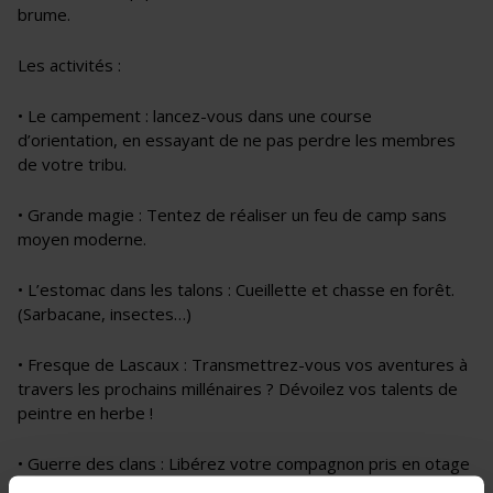
brume.
Les activités :
• Le campement : lancez-vous dans une course
d’orientation, en essayant de ne pas perdre les membres
de votre tribu.
• Grande magie : Tentez de réaliser un feu de camp sans
moyen moderne.
• L’estomac dans les talons : Cueillette et chasse en forêt.
(Sarbacane, insectes…)
• Fresque de Lascaux : Transmettrez-vous vos aventures à
travers les prochains millénaires ? Dévoilez vos talents de
peintre en herbe !
• Guerre des clans : Libérez votre compagnon pris en otage
par la tribu adverse à coups de massues ! (en plastique)