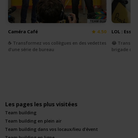
Caméra Café
4.50
LOL : Essay
☕️ Transformez vos collègues en des vedettes
😂 Transfor
d’une série de bureau
brigade du r
Les pages les plus visitées
Team building
Team building en plein air
Team building dans vos locaux/lieu d’évent
Team building en ligne