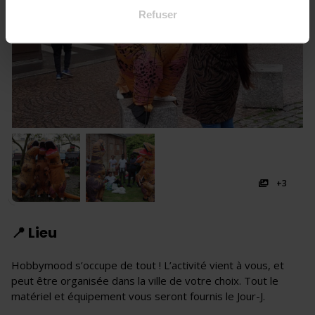
Refuser
+3
📍 Lieu
Hobbymood s’occupe de tout ! L’activité vient à vous, et
peut être organisée dans la ville de votre choix. Tout le
matériel et équipement vous seront fournis le Jour-J.