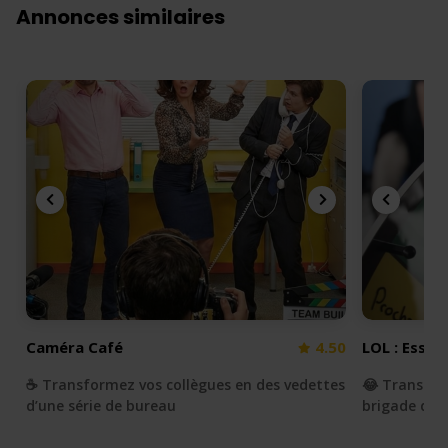
Annonces similaires
Caméra Café
4.50
LOL : Essay
☕️ Transformez vos collègues en des vedettes
😂 Transfor
d’une série de bureau
brigade du r