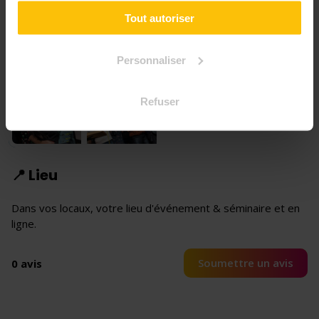
Tout autoriser
Personnaliser
Refuser
+6
📍 Lieu
Dans vos locaux, votre lieu d'événement & séminaire et en
ligne.
Soumettre un avis
0 avis