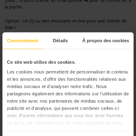
jouer… il suffit d’avoir un smartphone 📲 pour se connecter à
la partie.
Option : Un DJ ou des musiciens en live pour une soirée de
folie !
Consentement
Détails
À propos des cookies
Ce site web utilise des cookies.
Les cookies nous permettent de personnaliser le contenu
et les annonces, d'offrir des fonctionnalités relatives aux
médias sociaux et d'analyser notre trafic. Nous
partageons également des informations sur l'utilisation de
notre site avec nos partenaires de médias sociaux, de
publicité et d'analyse, qui peuvent combiner celles-ci
avec d'autres informations que vous leur avez fournies
ou qu'ils ont collectées lors de votre utilisation de leurs
services.