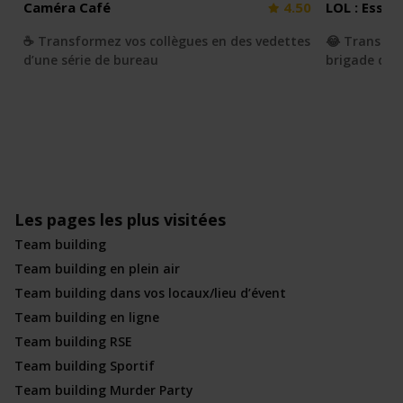
Caméra Café
4.50
LOL : Essay
☕️ Transformez vos collègues en des vedettes
😂 Transfor
d’une série de bureau
brigade du r
Les pages les plus visitées
Team building
Team building en plein air
Team building dans vos locaux/lieu d’évent
Team building en ligne
Team building RSE
Team building Sportif
Team building Murder Party