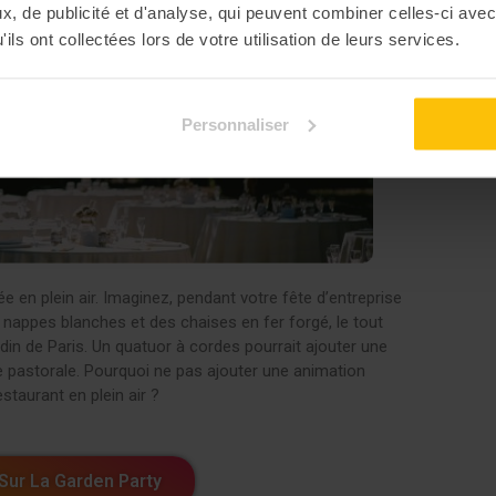
, de publicité et d'analyse, qui peuvent combiner celles-ci avec
ils ont collectées lors de votre utilisation de leurs services.
Personnaliser
en plein air. Imaginez, pendant votre fête d’entreprise
 nappes blanches et des chaises en fer forgé, le tout
rdin de Paris. Un quatuor à cordes pourrait ajouter une
se pastorale. Pourquoi ne pas ajouter une animation
staurant en plein air ?
 Sur La Garden Party