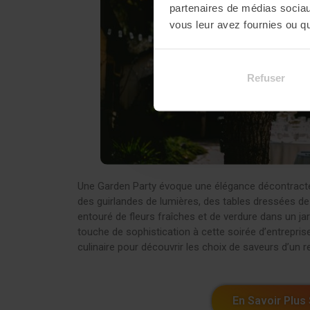
partenaires de médias sociaux
vous leur avez fournies ou qu'
Refuser
Une Garden Party évoque une élégance décontractée 
des guirlandes de lumières, des tables dressées de
entouré de fleurs fraîches et de verdure dans un ja
touche de sophistication à cette soirée d’entrepri
culinaire pour découvrir les choix de saveurs d’un re
En Savoir Plus