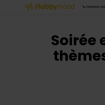
📞 Contactez-no
Soirée 
thèmes