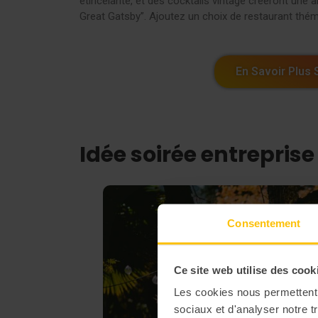
étincelante, et des cocktails vintage créeront une 
Great Gatsby”. Ajoutez un choix de restaurant thém
En Savoir Plus 
Idée soirée entrepris
Consentement
Ce site web utilise des cook
Les cookies nous permettent d
sociaux et d'analyser notre t