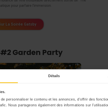
ambiance de fête inoubliable directement sortie de “The
atique pour parfaire l’immersion.
Sur La Soirée Gatsby
e #2 Garden Party
Détails
ies.
e personnaliser le contenu et les annonces, d'offrir des fonctio
rafic. Nous partageons également des informations sur l'utilisati