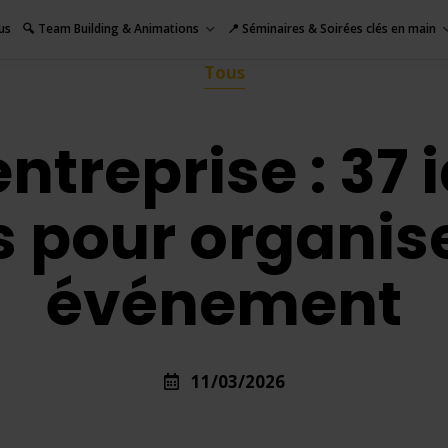
us
🔍 Team Building & Animations
📍 Séminaires & Soirées clés en main
Tous
entreprise : 37 
 pour organise
événement
11/03/2026