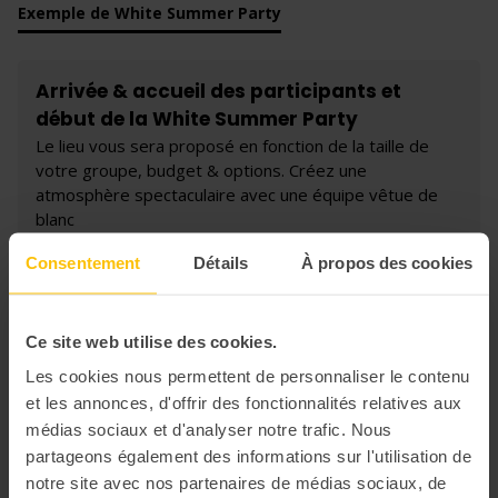
Exemple de White Summer Party
Arrivée & accueil des participants et
début de la White Summer Party
Le lieu vous sera proposé en fonction de la taille de
votre groupe, budget & options. Créez une
atmosphère spectaculaire avec une équipe vêtue de
blanc
Consentement
Détails
À propos des cookies
Cocktail en blanc et divertissements
Optez pour un cocktail dinatoire sophistiqué en plein air
et installez un photobooth stylisé avec des accessoires
Ce site web utilise des cookies.
blancs et des fonds élégants pour rester dans le
Les cookies nous permettent de personnaliser le contenu
thème de la soirée
et les annonces, d'offrir des fonctionnalités relatives aux
médias sociaux et d'analyser notre trafic. Nous
Soirée dansante avec DJ
partageons également des informations sur l'utilisation de
notre site avec nos partenaires de médias sociaux, de
Profitez d'une atmosphère festive avec une soirée