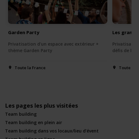
Garden Party
Les grands 
Privatisation d'un espace avec extérieur +
Privatisatio
thème Garden Party
défis de l'ét
Toute la France
Toute la 
Les pages les plus visitées
Team building
Team building en plein air
Team building dans vos locaux/lieu d’évent