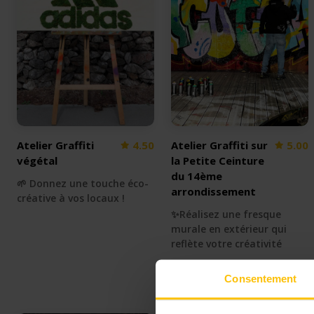
Atelier Graffiti
4.50
Atelier Graffiti sur
5.00
végétal
la Petite Ceinture
du 14ème
🌱 Donnez une touche éco-
arrondissement
créative à vos locaux !
✨Réalisez une fresque
murale en extérieur qui
reflète votre créativité
Consentement
Paris 14e