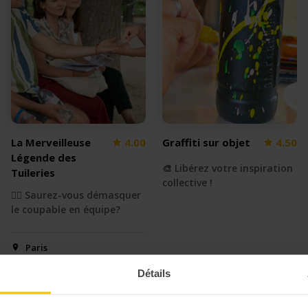
La Merveilleuse
4.00
Graffiti sur objet
4.50
Légende des
🎨 Libérez votre inspiration
Tuileries
collective !
🕵🏻 Saurez-vous démasquer
le coupable en équipe?
Paris
Détails