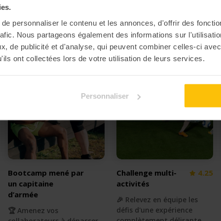
ies.
e personnaliser le contenu et les annonces, d'offrir des fonctio
rafic. Nous partageons également des informations sur l'utilisati
, de publicité et d'analyse, qui peuvent combiner celles-ci avec
ils ont collectées lors de votre utilisation de leurs services.
Personnaliser
Bootcamp mené par
Challenge multi-
4.25
un capitaine
activités
d’armée
🎉 Relevez en équipe les
défis d'une expérience
🏆 Amenez vos
complètement délirante
collaborateurs à dépasser