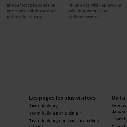
📸 Renforcez la cohésion
🌲 Une activité RSE avec un
entre vos collaborateurs
réel impact sur vos
grâce à la Culture
collaborateurs
Les pages les plus visitées
Ou fa
Team building
Recevez
dans vot
Team building en plein air
Team bu
Team building dans vos locaux/lieu
d’évent
Team bu