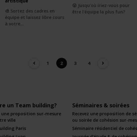
artistique
😜 Jusqu'où iriez-vous pour
🎨 Sortez des cadres en
être l'équipe la plus fun?
équipe et laissez libre cours
à votre…
1
2
3
4
ire un Team building?
Séminaires & soirées
 une proposition sur-mesure
Recevez une proposition de s
re ville
ou soirée de cohésion sur-me
ilding Paris
Séminaire résidentiel de cohé
ilding Lyon
Journée d’étude & de cohésion