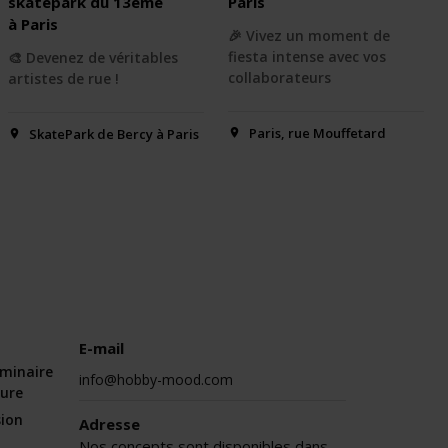
skatepark du 13ème
Paris
à Paris
🎉 Vivez un moment de
fiesta intense avec vos
🎨 Devenez de véritables
collaborateurs
artistes de rue !
Paris, rue Mouffetard
SkatePark de Bercy à Paris
E-mail
éminaire
info@hobby-mood.com
sure
sion
Adresse
Nos concepts sont disponibles dans