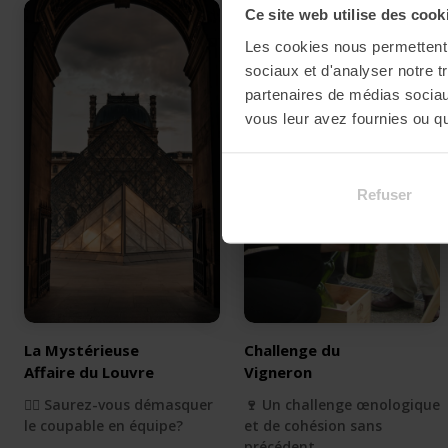
Ce site web utilise des cook
Les cookies nous permettent d
sociaux et d'analyser notre t
partenaires de médias sociaux
vous leur avez fournies ou qu'
Refuser
La Mystérieuse
Challenge du
Affaire du Louvre
Vigneron
🕵🏻 Saurez-vous démasquer
🍷 Un challenge œnologique
le coupable en équipe?
et de cohésion sans
précédent