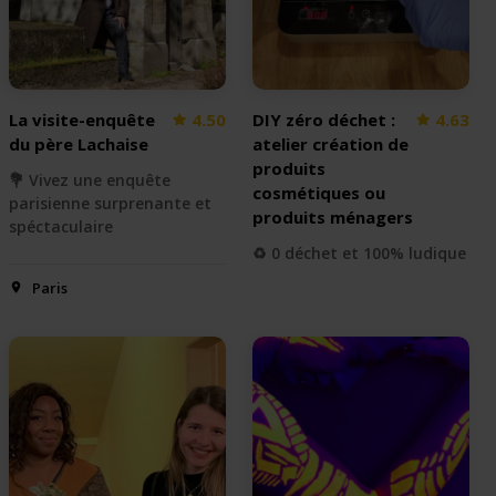
La visite-enquête
4.50
DIY zéro déchet :
4.63
du père Lachaise
atelier création de
produits
💐 Vivez une enquête
cosmétiques ou
parisienne surprenante et
produits ménagers
spéctaculaire
♻️ 0 déchet et 100% ludique
Paris