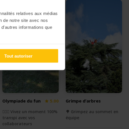
nnalités relatives aux médias
on de notre site avec nos
 d'autres informations que
Tout autoriser
Olympiade du fun
5.00
Grimpe d’arbres
🏃🏻‍♂️ Vivez un moment 100%
🌳 Grimpez au sommet en
transpi avec vos
équipe
collaborateurs