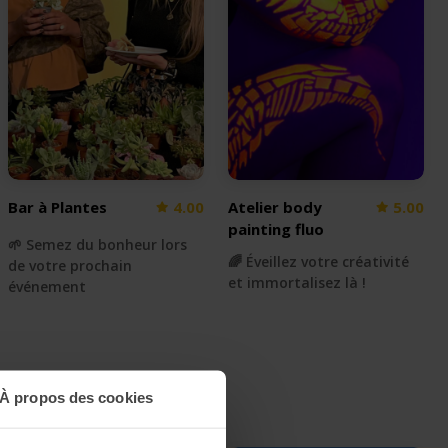
Bar à Plantes
4.00
Atelier body
5.00
painting fluo
🌱 Semez du bonheur lors
🌈 Éveillez votre créativité
de votre prochain
et immortalisez là !
événement
À propos des cookies