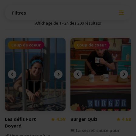
Filtres
Affichage de 1 - 24 des 200 résultats
Coup de coeur
Coup de coeur
Les défis Fort
4.58
Burger Quiz
4.68
Boyard
🍔 La secret sauce pour
💰 Une aventure où la