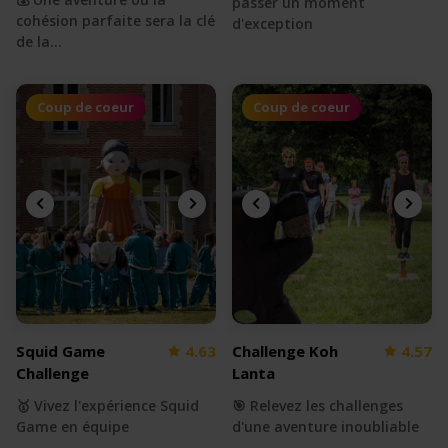
passer un moment
cohésion parfaite sera la clé
d'exception
de la…
Coup de coeur
Coup de coeur
Squid Game
4.63
Challenge Koh
4.57
Challenge
Lanta
🥇 Vivez l'expérience Squid
🎯 Relevez les challenges
Game en équipe
d'une aventure inoubliable