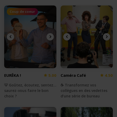
Coup de coeur
EURÊKA !
5.00
Caméra Café
4.50
💡 Goûtez, écoutez, sentez...
☕️ Transformez vos
saurez-vous faire le bon
collègues en des vedettes
choix ?
d’une série de bureau