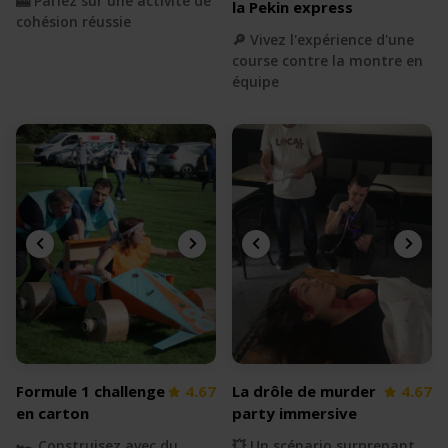
🎰 Pariez sur une activité de
la Pekin express
cohésion réussie
🔎 Vivez l'expérience d'une
course contre la montre en
équipe
Formule 1 challenge
4.67
La drôle de murder
4.67
en carton
party immersive
🏎 Construisez avec du
💥 Un scénario surprenant