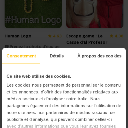
Human Logo
4.63
Escape game : Le
4.38
Casse d’El Profesor
📷 Prenez la photo d'équipe
💰 Organisez un braquage
la plus originale
Consentement
Détails
À propos des cookies
sous pression dans vos
locaux
Ce site web utilise des cookies.
Les cookies nous permettent de personnaliser le contenu
et les annonces, d'offrir des fonctionnalités relatives aux
médias sociaux et d'analyser notre trafic. Nous
partageons également des informations sur l'utilisation de
notre site avec nos partenaires de médias sociaux, de
publicité et d'analyse, qui peuvent combiner celles-ci
avec d'autres informations que vous leur avez fournies