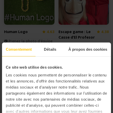
Human Logo
4.63
Escape game : Le
4.38
Casse d’El Profesor
📷 Prenez la photo d'équipe
💰 Organisez un braquage
la plus originale
Consentement
Détails
À propos des cookies
sous pression dans vos
locaux
Ce site web utilise des cookies.
Les cookies nous permettent de personnaliser le contenu
et les annonces, d'offrir des fonctionnalités relatives aux
médias sociaux et d'analyser notre trafic. Nous
partageons également des informations sur l'utilisation de
notre site avec nos partenaires de médias sociaux, de
publicité et d'analyse, qui peuvent combiner celles-ci
avec d'autres informations que vous leur avez fournies