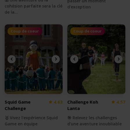
passer un moment
cohésion parfaite sera la clé
d'exception
de la…
Coup de coeur
Coup de coeur
Squid Game
4.63
Challenge Koh
4.57
Challenge
Lanta
🥇 Vivez l'expérience Squid
🎯 Relevez les challenges
Game en équipe
d'une aventure inoubliable