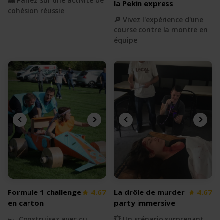
🎰 Pariez sur une activité de
la Pekin express
cohésion réussie
🔎 Vivez l'expérience d'une
course contre la montre en
équipe
Formule 1 challenge
4.67
La drôle de murder
4.67
en carton
party immersive
🏎 Construisez avec du
💥 Un scénario surprenant