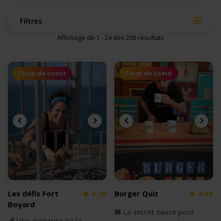
Filtres
Affichage de 1 - 24 des 200 résultats
Coup de coeur
Coup de coeur
Les défis Fort
4.58
Burger Quiz
4.68
Boyard
🍔 La secret sauce pour
💰 Une aventure où la