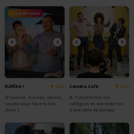
Coup de coeur
EURÊKA !
5.00
Caméra Café
4.50
💡 Goûtez, écoutez, sentez...
☕️ Transformez vos
saurez-vous faire le bon
collègues en des vedettes
choix ?
d’une série de bureau