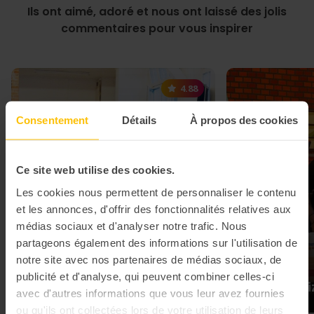
Ils ont aimé, adoré et nous ont laissé des jolis
commentaires pour vous inspirer
4.88
Consentement
Détails
À propos des cookies
Ce site web utilise des cookies.
Les cookies nous permettent de personnaliser le contenu
et les annonces, d'offrir des fonctionnalités relatives aux
médias sociaux et d'analyser notre trafic. Nous
partageons également des informations sur l'utilisation de
notre site avec nos partenaires de médias sociaux, de
publicité et d'analyse, qui peuvent combiner celles-ci
Game of Drones
Burger Qui
avec d'autres informations que vous leur avez fournies
ou qu'ils ont collectées lors de votre utilisation de leurs