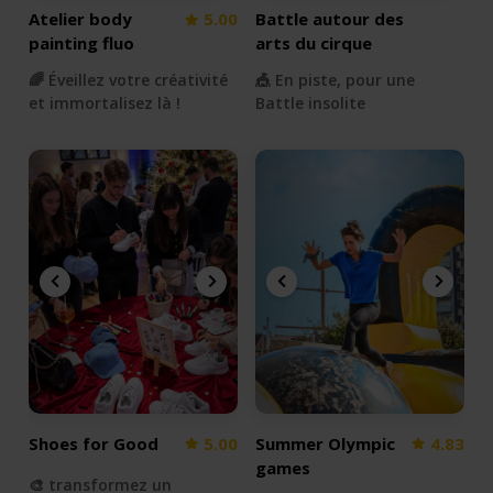
Atelier body
5.00
Battle autour des
painting fluo
arts du cirque
🌈 Éveillez votre créativité
🎪 En piste, pour une
et immortalisez là !
Battle insolite
Shoes for Good
5.00
Summer Olympic
4.83
games
🎨 transformez un