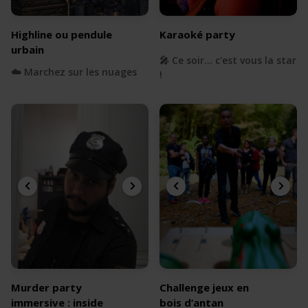
Highline ou pendule
Karaoké party
urbain
🎤 Ce soir... c'est vous la star
☁️ Marchez sur les nuages
!
Murder party
Challenge jeux en
immersive : inside
bois d’antan