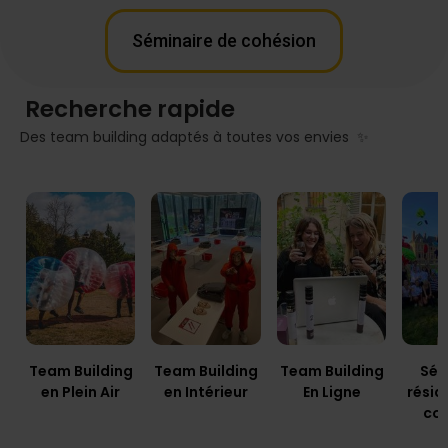
Séminaire de cohésion
Recherche rapide
Des team building adaptés à toutes vos envies ✨
Team Building
Team Building
Team Building
Sém
en Plein Air
en Intérieur
En Ligne
résid
co