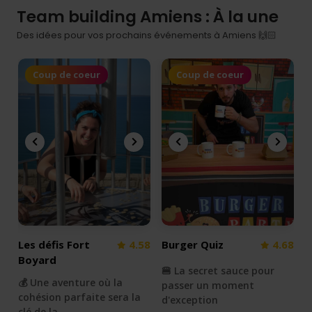
Team building Amiens : À la une
Des idées pour vos prochains événements à Amiens 🙌🏻
Coup de coeur
Coup de coeur
Les défis Fort
4.58
Burger Quiz
4.68
Boyard
🍔 La secret sauce pour
💰 Une aventure où la
passer un moment
cohésion parfaite sera la
d'exception
clé de la…