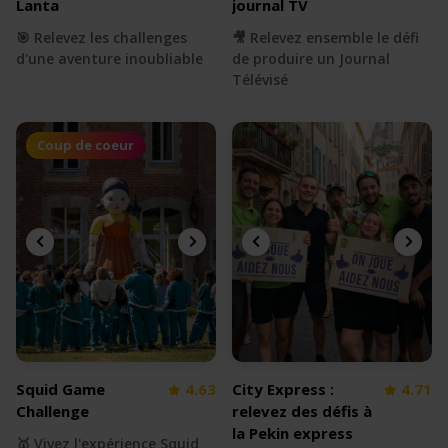
Lanta
journal TV
🎯 Relevez les challenges
🎥 Relevez ensemble le défi
d'une aventure inoubliable
de produire un Journal
Télévisé
Coup de coeur
Squid Game
4.63
City Express :
4.71
Challenge
relevez des défis à
la Pekin express
🥇 Vivez l'expérience Squid