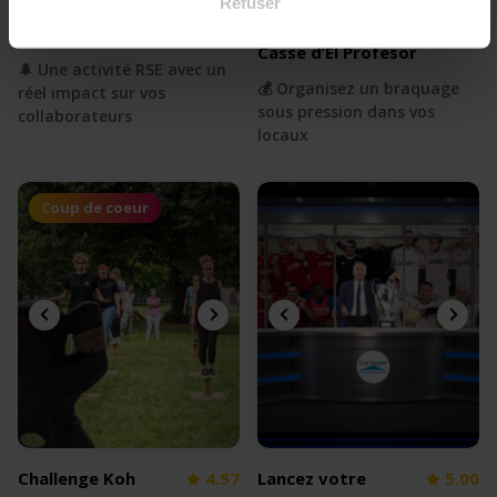
Refuser
Rallye RSE
Escape game : Le
4.38
Casse d’El Profesor
🌲 Une activité RSE avec un
💰 Organisez un braquage
réel impact sur vos
sous pression dans vos
collaborateurs
locaux
Coup de coeur
Challenge Koh
4.57
Lancez votre
5.00