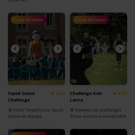
Coup de coeur
Coup de coeur
Squid Game
4.63
Challenge Koh
4.57
Challenge
Lanta
🥇 Vivez l'expérience Squid
🎯 Relevez les challenges
Game en équipe
d'une aventure inoubliable