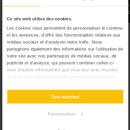
L’Escape Game Immersif :
Construct
Bureau des Légendes
en carton 
Ce site web utilise des cookies.
Les cookies nous permettent de personnaliser le contenu
Team building Amiens "Wahou"
et les annonces, d'offrir des fonctionnalités relatives aux
médias sociaux et d'analyser notre trafic. Nous
Pour les adeptes de sensations fortes et d’atypisme 👊🏻
partageons également des informations sur l'utilisation de
notre site avec nos partenaires de médias sociaux, de
publicité et d'analyse, qui peuvent combiner celles-ci
avec d'autres informations que vous leur avez fournies
ou qu'ils ont collectées lors de votre utilisation de leurs
services.
Tout autoriser
Personnaliser