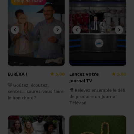
Coup de coeur
EURÊKA !
5.00
Lancez votre
5.00
journal TV
💡 Goûtez, écoutez,
🎥 Relevez ensemble le défi
sentez... saurez-vous faire
de produire un Journal
le bon choix ?
Télévisé