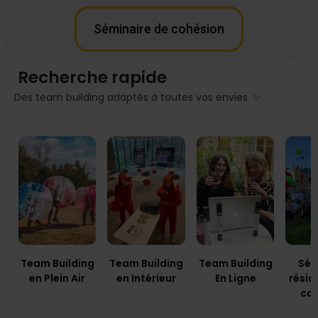
Séminaire de cohésion
Recherche rapide
Des team building adaptés à toutes vos envies ✨
Team Building
Team Building
Team Building
Sém
en Plein Air
en Intérieur
En Ligne
résid
co