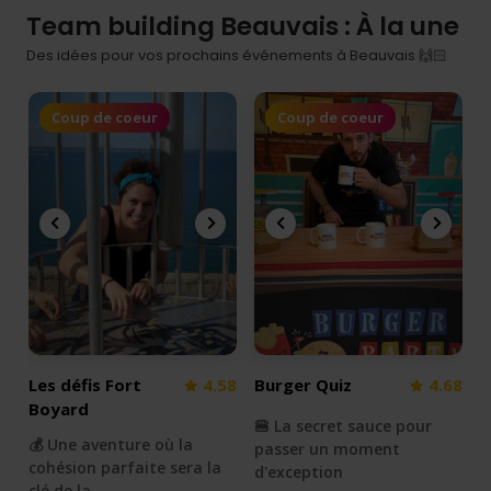
Team building Beauvais : À la une
Des idées pour vos prochains événements à Beauvais 🙌🏻
Coup de coeur
Coup de coeur
Les défis Fort
4.58
Burger Quiz
4.68
Boyard
🍔 La secret sauce pour
💰 Une aventure où la
passer un moment
cohésion parfaite sera la
d'exception
clé de la…