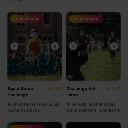
Coup de coeur
Coup de coeur
Squid Game
4.63
Challenge Koh
4.57
Challenge
Lanta
🥇 Vivez l'expérience Squid
🎯 Relevez les challenges
Game en équipe
d'une aventure inoubliable