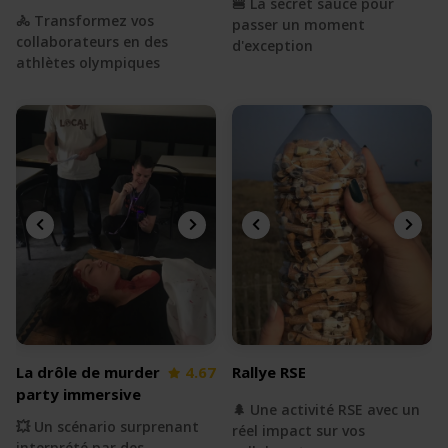
🍔 La secret sauce pour
🚴 Transformez vos
passer un moment
collaborateurs en des
d'exception
athlètes olympiques
La drôle de murder
4.67
Rallye RSE
party immersive
🌲 Une activité RSE avec un
💥 Un scénario surprenant
réel impact sur vos
interprété par des