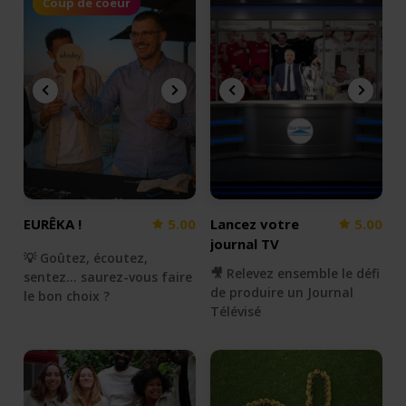
Coup de coeur
EURÊKA !
5.00
Lancez votre
5.00
journal TV
💡 Goûtez, écoutez,
🎥 Relevez ensemble le défi
sentez... saurez-vous faire
de produire un Journal
le bon choix ?
Télévisé