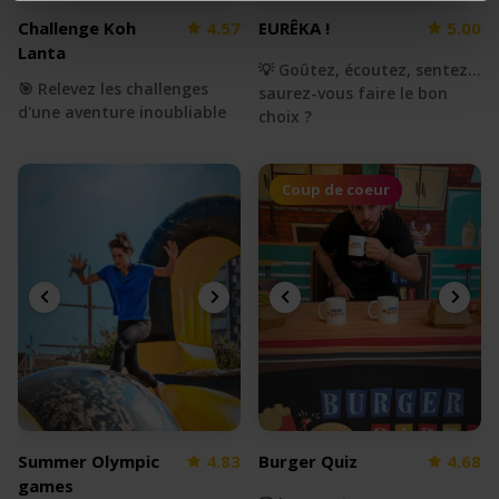
Challenge Koh
4.57
EURÊKA !
5.00
Lanta
💡 Goûtez, écoutez, sentez...
🎯 Relevez les challenges
saurez-vous faire le bon
d'une aventure inoubliable
choix ?
Coup de coeur
Summer Olympic
4.83
Burger Quiz
4.68
games