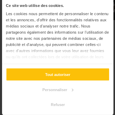
L’Escape Game Immersif :
Construct
Ce site web utilise des cookies.
Bureau des Légendes
en carton 
Les cookies nous permettent de personnaliser le contenu
et les annonces, d'offrir des fonctionnalités relatives aux
médias sociaux et d'analyser notre trafic. Nous
Team building Beauvais "Wahou"
partageons également des informations sur l'utilisation de
notre site avec nos partenaires de médias sociaux, de
Pour les adeptes de sensations fortes et d’atypisme 👊🏻
publicité et d'analyse, qui peuvent combiner celles-ci
avec d'autres informations que vous leur avez fournies
ou qu'ils ont collectées lors de votre utilisation de leurs
Coup de coeur
Coup de coeur
services.
Tout autoriser
Personnaliser
Refuser