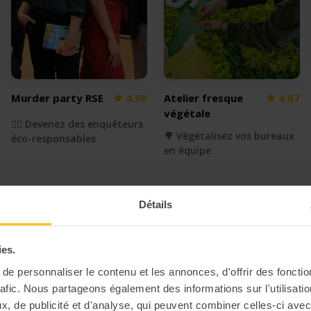
Murder party RSE
4.50
Atelier fresque
4.67
végétale
🕵🏻 Devenez des enquêteurs
🌳 Végétalisez vos bureaux
éco-responsables
en équipe
Détails
ies.
e personnaliser le contenu et les annonces, d'offrir des fonctio
rafic. Nous partageons également des informations sur l'utilisati
, de publicité et d'analyse, qui peuvent combiner celles-ci avec