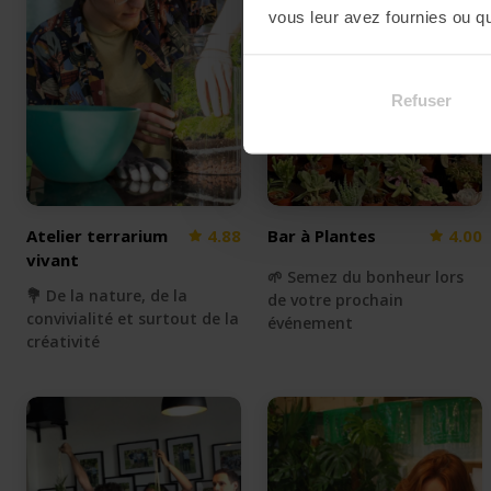
vous leur avez fournies ou qu'
Refuser
Atelier terrarium
4.88
Bar à Plantes
4.00
vivant
🌱 Semez du bonheur lors
💐 De la nature, de la
de votre prochain
convivialité et surtout de la
événement
créativité