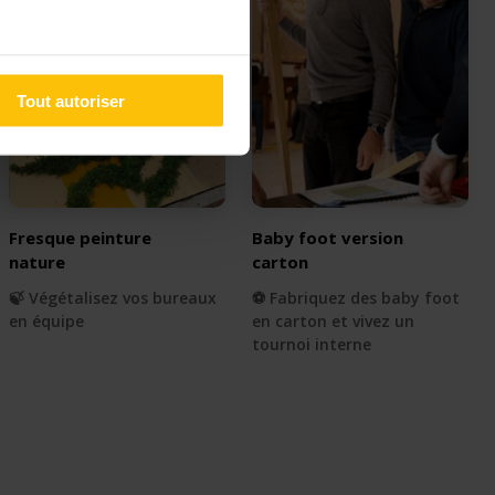
Tout autoriser
Fresque peinture
Baby foot version
nature
carton
🍃 Végétalisez vos bureaux
⚽️ Fabriquez des baby foot
en équipe
en carton et vivez un
tournoi interne