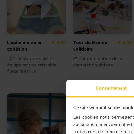
L’éolienne de la
4.00
Tour du Monde
4.00
cohésion
Solidaire
💨 Transformez votre
🌱 Tour du monde de la
équipe en une véritable
démarche solidaire
force motrice
Consentement
Ce site web utilise des cook
Les cookies nous permettent d
sociaux et d'analyser notre t
partenaires de médias sociaux