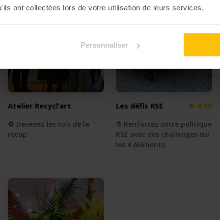
ils ont collectées lors de votre utilisation de leurs services.
Personnaliser
Atelier Recycl’art
Les défis RSE
4.50
♻️ Devenez les rois de la
⛵️ Renforcez votre politique
recup'
RSE avec des challenges sur
les 4 éléments