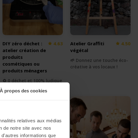
DIY zéro déchet :
4.63
Atelier Graffiti
4.50
atelier création de
végétal
produits
🌱 Donnez une touche éco-
cosmétiques ou
créative à vos locaux !
produits ménagers
♻️ 0 déchet et 100% ludique
À propos des cookies
nnalités relatives aux médias
on de notre site avec nos
 d'autres informations que