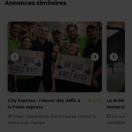
Annonces similaires
City Express : relevez des défis à
4.71
La drôle d
la Pekin express
immersive
🔎 Vivez l'expérience d'une course contre la
💥 Un scénar
montre en équipe
comédiens