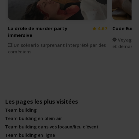
La drôle de murder party
4.67
Code Euryd
immersive
🕵 Voyagez 
💥 Un scénario surprenant interprété par des
et démasque
comédiens
Les pages les plus visitées
Team building
Team building en plein air
Team building dans vos locaux/lieu d’évent
Team building en ligne