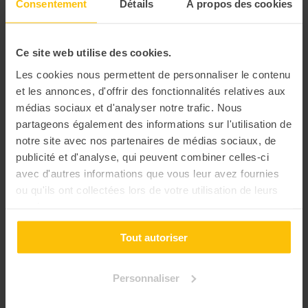
Consentement
Détails
À propos des cookies
Option : 10 minutes de Quizz pour clôturer le team building
Les participants peuvent retourner sur l’enquête quand ils le
Ce site web utilise des cookies.
souhaitent après le team building
Les cookies nous permettent de personnaliser le contenu
et les annonces, d'offrir des fonctionnalités relatives aux
médias sociaux et d'analyser notre trafic. Nous
partageons également des informations sur l'utilisation de
notre site avec nos partenaires de médias sociaux, de
publicité et d'analyse, qui peuvent combiner celles-ci
avec d'autres informations que vous leur avez fournies
ou qu'ils ont collectées lors de votre utilisation de leurs
services.
Tout autoriser
Personnaliser