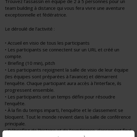
Trouvez l’assassin en équipe de 2 à 5 personnes pour un
team building à distance qui vous fera vivre une aventure
exceptionnelle et fédératrice.
Le déroulé de l’activité :
• Accueil en visio de tous les participants
• Les participants se connectent sur un URL et créé un
compte.
• Briefing (10 min), pitch
• Les participants rejoignent la salle de visio de leur équipe
(les équipes sont préparées à l’avance) et démarrent
l’enquête. Chaque participant aura accès à l’interface, ils
progressent ensemble.
• Les participants ont un temps défini pour résoudre
l’enquête.
• À la fin du temps imparti, l’enquête et le classement se
bloquent. Tout le monde revient dans la salle de conférence
principale.
• Débriefing de l’histoire et de l’expérience, classement final.