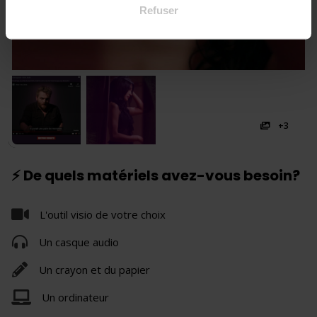
Refuser
+3
⚡ De quels matériels avez-vous besoin?
L'outil visio de votre choix
Un casque audio
Un crayon et du papier
Un ordinateur