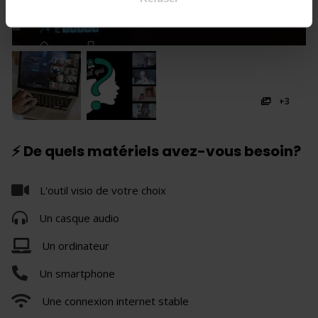
+3
⚡ De quels matériels avez-vous besoin?
L'outil visio de votre choix
Un casque audio
Un ordinateur
Un smartphone
Une connexion internet stable