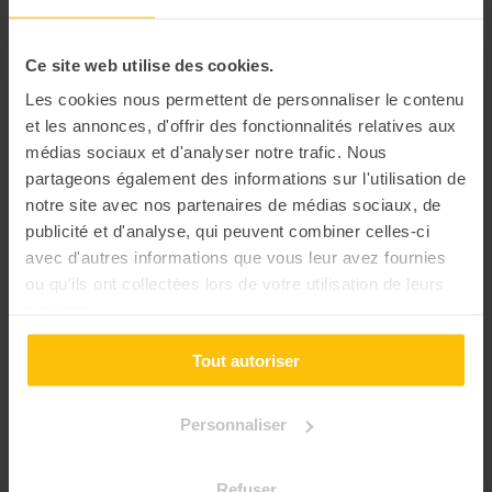
Par équipe de 4 à 5 personnes, créez un moment d’échange
ludique et essayez de découvrir qui se cache derrière
chaque profil avec un temps imposé !
Ce site web utilise des cookies.
Les cookies nous permettent de personnaliser le contenu
et les annonces, d'offrir des fonctionnalités relatives aux
médias sociaux et d'analyser notre trafic. Nous
partageons également des informations sur l'utilisation de
notre site avec nos partenaires de médias sociaux, de
publicité et d'analyse, qui peuvent combiner celles-ci
avec d'autres informations que vous leur avez fournies
ou qu'ils ont collectées lors de votre utilisation de leurs
services.
Tout autoriser
Personnaliser
Refuser