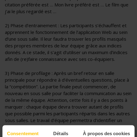
citation préférée est … Mon livre préféré est … Le film que
j’ai le plus regardé est …
2) Phase d’entrainement : Les participants s’échauffent et
apprennent le fonctionnement de l’application Web au sein
d’une sous salle. Il leur faudra trouver les profils masqués
des propres membres de leur équipe grâce aux indices
donnés. A ce stade, il s’agit d’utiliser un maximum d’indices
afin de (re)faire connaissance avec ses co-équipiers.
3) Phase de profilage : Après un bref retour en salle
principale pour répondre à d’éventuelles questions, place à
la “compétition”. La partie finale peut commencer, de
nouveau en sous salle pour faciliter la communication au sein
de la même équipe. Attention, cette fois il y a des points à
marquer : chaque équipe devra trouver autant de profils
que possible parmi les participants répartis dans les autres
sous salles. Le travail d’équipe permettra d’identifier un
maximum de profils.
Consentement
Détails
À propos des cookies