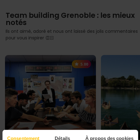
Team building Grenoble : les mieux
notés
Ils ont aimé, adoré et nous ont laissé des jolis commentaires
pour vous inspirer 👏🏻
5.00
Consentement
Détails
À propos des cookies