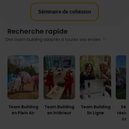
Séminaire de cohésion
Recherche rapide
Des team building adaptés à toutes vos envies ✨
Team Building
Team Building
Team Building
Sém
en Plein Air
en Intérieur
En Ligne
résid
co