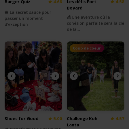
Burger Quiz
4.68
Les défis Fort
4.58
Boyard
🍔 La secret sauce pour
💰 Une aventure où la
passer un moment
cohésion parfaite sera la clé
d'exception
de la…
Coup de coeur
Shoes for Good
5.00
Challenge Koh
4.57
Lanta