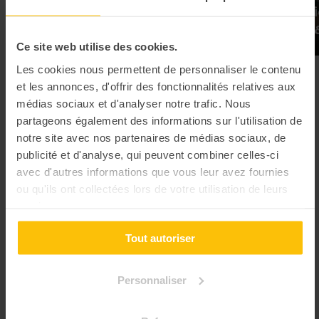
L’Escape Game Immersif :
Construct
Bureau des Légendes
en carton 
Ce site web utilise des cookies.
Les cookies nous permettent de personnaliser le contenu
Team building Grenoble "Wahou"
et les annonces, d'offrir des fonctionnalités relatives aux
médias sociaux et d'analyser notre trafic. Nous
Pour les adeptes de sensations fortes et d’atypisme 👊🏻
partageons également des informations sur l'utilisation de
notre site avec nos partenaires de médias sociaux, de
publicité et d'analyse, qui peuvent combiner celles-ci
avec d'autres informations que vous leur avez fournies
ou qu'ils ont collectées lors de votre utilisation de leurs
services.
Tout autoriser
Personnaliser