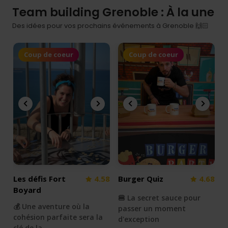
Team building Grenoble : À la une
Des idées pour vos prochains événements à Grenoble 🙌🏻
Coup de coeur
Coup de coeur
Les défis Fort
4.58
Burger Quiz
4.68
Boyard
🍔 La secret sauce pour
💰 Une aventure où la
passer un moment
cohésion parfaite sera la
d'exception
clé de la…