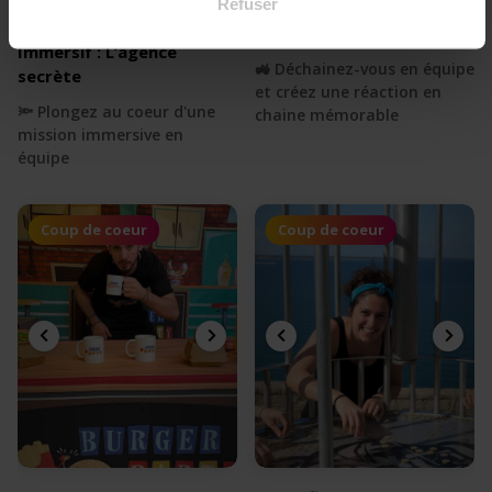
Refuser
Escape Game
4.00
Réaction en chaine
4.50
Immersif : L’agence
🚜 Déchainez-vous en équipe
secrète
et créez une réaction en
🔦 Plongez au coeur d'une
chaine mémorable
mission immersive en
équipe
Coup de coeur
Coup de coeur