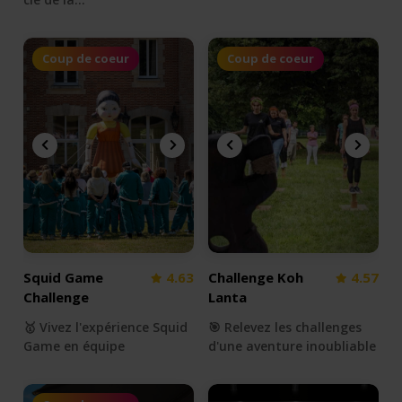
Coup de coeur
Coup de coeur
Squid Game
4.63
Challenge Koh
4.57
Challenge
Lanta
🥇 Vivez l'expérience Squid
🎯 Relevez les challenges
Game en équipe
d'une aventure inoubliable