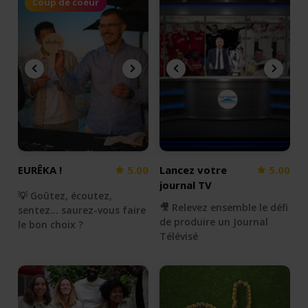
Coup de coeur
EURÊKA !
5.00
Lancez votre
5.00
journal TV
💡 Goûtez, écoutez,
🎥 Relevez ensemble le défi
sentez... saurez-vous faire
de produire un Journal
le bon choix ?
Télévisé