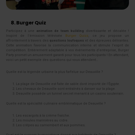
8. Burger Quiz
Participez à une
animation de team building
divertissante et décalée !
Inspiré de l’émission télévisée
Burger Quizz
, ce jeu propose un
affrontement à travers des
questions loufoques
et des épreuves délirantes.
Cette animation favorise la communication interne et stimule l’esprit de
compétition. Entièrement adaptable à vos événements d’entreprise, Burger
Party promet un amusement garanti pour tous les participants ! En attendant,
voici un petit exemple des questions qui vous attendent…
Quelle est la légende urbaine la plus farfelue sur Deauville ?
La plage de Deauville est faite de sable doré importé de l’Égypte.
Les chevaux de Deauville sont entraînés à danser sur la plage.
Deauville possède un tunnel secret menant à un casino souterrain.
Quelle est la spécialité culinaire emblématique de Deauville ?
Les escargots à la crème fraîche.
Les moules marinières au cidre.
Les crêpes au camembert et aux pommes.
Quel est le surnom humoristique donné aux habitants de Deauville ?