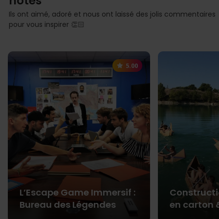
notés
Ils ont aimé, adoré et nous ont laissé des jolis commentaires
pour vous inspirer 👏🏻
5.00
L’Escape Game Immersif :
Construct
Bureau des Légendes
en carton 