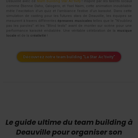
Deauville avec ce
team building Star Ac’tivity
! Inspiré par les talents locaux
comme Étienne Daho, Calogero, et Yael Naim, cette animation inoubliable
mêle l’excitation d’un quiz et l’ambiance festive d’un karaoké. Dans cette
simulation de casting pour les futures stars de Deauville, les équipes se
mesurent à travers différentes
épreuves musicales
telles que le “N’oubliez
pas les paroles” et les “Blind tests” avant de monter sur scène pour une
performance karaoké endiablée. Une véritable célébration de la
musique
locale
et de la
créativité
!
Découvrez notre team building "La Star Ac’tivity"
Le guide ultime du team building à
Deauville pour organiser son