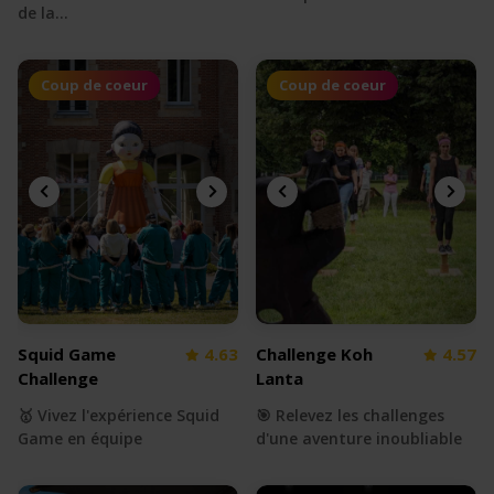
de la…
Coup de coeur
Coup de coeur
Squid Game
4.63
Challenge Koh
4.57
Challenge
Lanta
🥇 Vivez l'expérience Squid
🎯 Relevez les challenges
Game en équipe
d'une aventure inoubliable