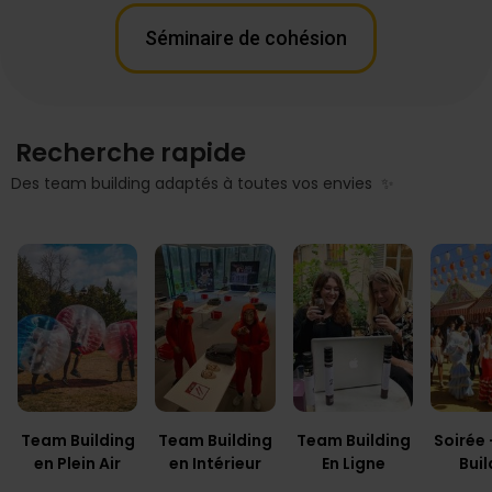
Séminaire de cohésion
Recherche rapide
Des team building adaptés à toutes vos envies ✨
Team Building
Team Building
Team Building
Soirée
en Plein Air
en Intérieur
En Ligne
Buil