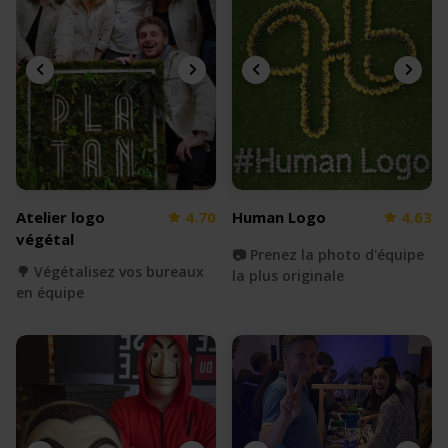
Atelier logo
4.70
Human Logo
4.63
végétal
📷 Prenez la photo d'équipe
🌳 Végétalisez vos bureaux
la plus originale
en équipe