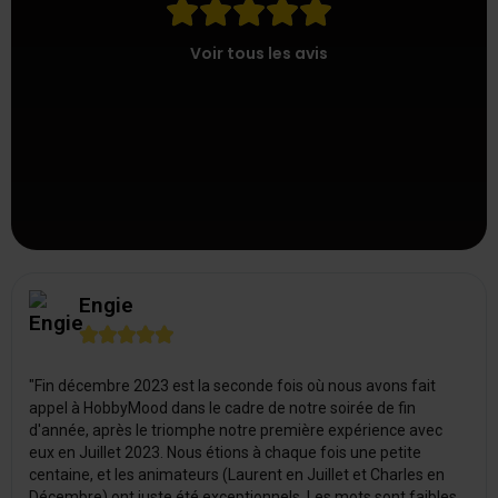





Voir tous les avis
Engie





"Fin décembre 2023 est la seconde fois où nous avons fait
appel à HobbyMood dans le cadre de notre soirée de fin
d'année, après le triomphe notre première expérience avec
eux en Juillet 2023. Nous étions à chaque fois une petite
centaine, et les animateurs (Laurent en Juillet et Charles en
Décembre) ont juste été exceptionnels. Les mots sont faibles