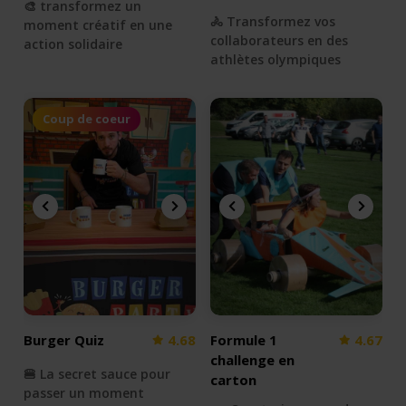
🎨 transformez un
🚴 Transformez vos
moment créatif en une
collaborateurs en des
action solidaire
athlètes olympiques
Coup de coeur
Burger Quiz
4.68
Formule 1
4.67
challenge en
🍔 La secret sauce pour
carton
passer un moment