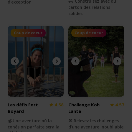
🏎 Construisez avec du
d'exception
carton des relations
solides
Coup de coeur
Coup de coeur
Les défis Fort
4.58
Challenge Koh
4.57
Boyard
Lanta
💰 Une aventure où la
🎯 Relevez les challenges
cohésion parfaite sera la
d'une aventure inoubliable