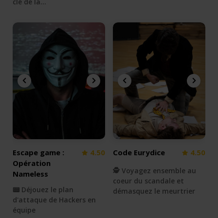
clé de la…
Escape game :
4.50
Code Eurydice
4.50
Opération
🕵 Voyagez ensemble au
Nameless
coeur du scandale et
📟 Déjouez le plan
démasquez le meurtrier
d'attaque de Hackers en
équipe