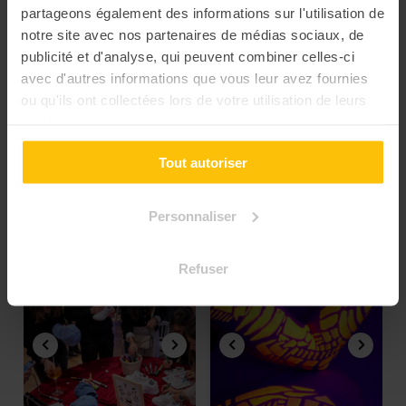
partageons également des informations sur l'utilisation de
L’Escape Game Immersif :
Construc
notre site avec nos partenaires de médias sociaux, de
Bureau des Légendes
en carton
publicité et d'analyse, qui peuvent combiner celles-ci
avec d'autres informations que vous leur avez fournies
ou qu'ils ont collectées lors de votre utilisation de leurs
services.
Nos team building Bobigny
"wahou"
Tout autoriser
Pour les adeptes de sensations fortes et d’atypisme 👊🏻
Personnaliser
Refuser