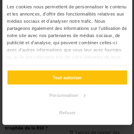
Burger Quiz
4.68
Qui veut gagner de
4.42
Les cookies nous permettent de personnaliser le contenu
la cohésion ?
et les annonces, d'offrir des fonctionnalités relatives aux
🍔 La secret sauce pour
médias sociaux et d'analyser notre trafic. Nous
⭐️ Tentez de gagner le
passer un moment
grand lot de la cohésion
partageons également des informations sur l'utilisation de
d'exception
notre site avec nos partenaires de médias sociaux, de
publicité et d'analyse, qui peuvent combiner celles-ci
avec d'autres informations que vous leur avez fournies
ou qu'ils ont collectées lors de votre utilisation de leurs
services.
Tout autoriser
Personnaliser
Refuser
Qui veut gagner le
4.00
60 secondes chrono
4.29
trophée de la RSE ?
⏰ Tentez de relever des