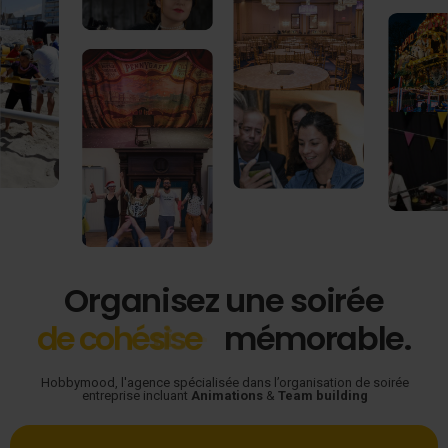
Organisez une soirée
d
e
c
o
h
é
s
i
o
n
mémorable.
Hobbymood, l'agence spécialisée dans l’organisation de soirée
entreprise incluant
Animations
&
Team building