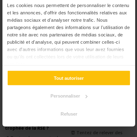
Burger Quiz
4.68
Qui veut gagner de
4.42
Les cookies nous permettent de personnaliser le contenu
la cohésion ?
et les annonces, d'offrir des fonctionnalités relatives aux
🍔 La secret sauce pour
⭐️ Tentez de gagner le
passer un moment
médias sociaux et d'analyser notre trafic. Nous
grand lot de la cohésion
d'exception
partageons également des informations sur l'utilisation de
notre site avec nos partenaires de médias sociaux, de
publicité et d'analyse, qui peuvent combiner celles-ci
avec d'autres informations que vous leur avez fournies
ou qu'ils ont collectées lors de votre utilisation de leurs
services.
Tout autoriser
Personnaliser
Refuser
Qui veut gagner le
4.00
60 secondes chrono
4.29
trophée de la RSE ?
⏰ Tentez de relever des