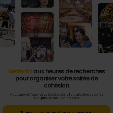
M
e
t
t
e
z
f
i
n
aux heures de recherches
pour organiser votre soirée de
cohésion
Hobbymood, l'agence spécialisée dans l’organisation de soirée
entreprise incluant
Animations
Obtenez votre proposition sur-mesure en