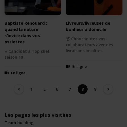
Baptiste Renouard :
Livreurs/livreuses de
quand la nature
bonheur à domicile
s’invite dans vos
📦 Chouchoutez vos
assiettes
collaborateurs avec des
livraisons insolites
⭐️ Candidat à Top chef
saison 10
En ligne
En ligne
1
…
6
7
8
9
Les pages les plus visitées
Team building