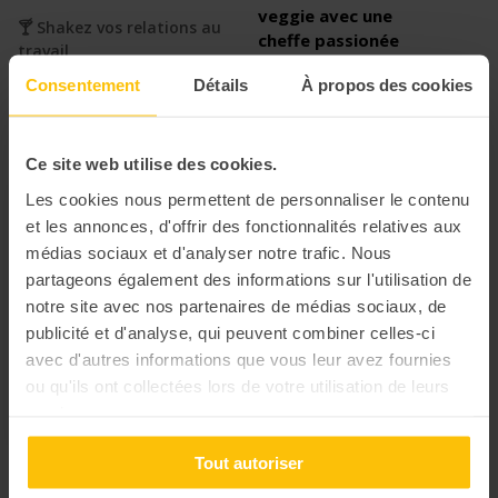
veggie avec une
🍸 Shakez vos relations au
cheffe passionée
travail
🍵Gourmandise et bien être
Consentement
Détails
À propos des cookies
En ligne
En ligne
Ce site web utilise des cookies.
Les cookies nous permettent de personnaliser le contenu
et les annonces, d'offrir des fonctionnalités relatives aux
médias sociaux et d'analyser notre trafic. Nous
partageons également des informations sur l'utilisation de
notre site avec nos partenaires de médias sociaux, de
publicité et d'analyse, qui peuvent combiner celles-ci
avec d'autres informations que vous leur avez fournies
ou qu'ils ont collectées lors de votre utilisation de leurs
services.
Tout autoriser
L’héritage de Lord
Atelier pâtisserie :