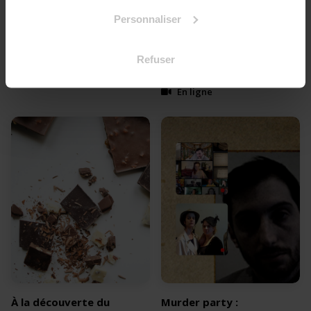
Playfair
réalisez le dessert
de vos souhaits
Personnaliser
⚡️Expérience en équipe
unique dans son genre
🍦La gourmandise au cœur
de vos rassemblements
Refuser
En ligne
En ligne
À la découverte du
Murder party :