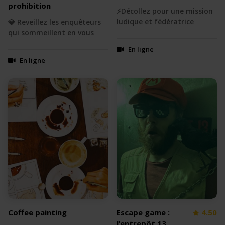
prohibition
⚡️Décollez pour une mission
ludique et fédératrice
💎 Reveillez les enquêteurs
qui sommeillent en vous
En ligne
En ligne
Coffee painting
Escape game :
4.50
l’entrepôt 13