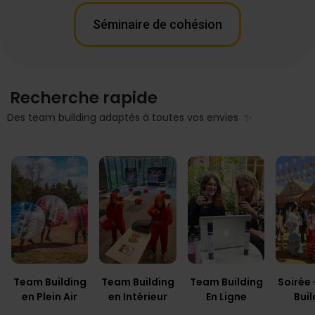
Séminaire de cohésion
Recherche rapide
Des team building adaptés à toutes vos envies ✨
Team Building
Team Building
Team Building
Soirée
en Plein Air
en Intérieur
En Ligne
Buil