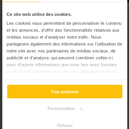
Ce site web utilise des cookies.
Team building Troyes "Wahou"
Les cookies nous permettent de personnaliser le contenu
Pour les adeptes de sensations fortes et d’atypisme 👊🏻
et les annonces, d'offrir des fonctionnalités relatives aux
médias sociaux et d'analyser notre trafic. Nous
partageons également des informations sur l'utilisation de
notre site avec nos partenaires de médias sociaux, de
publicité et d'analyse, qui peuvent combiner celles-ci
avec d'autres informations que vous leur avez fournies
ou qu'ils ont collectées lors de votre utilisation de leurs
services.
Tout autoriser
Personnaliser
Battle autour des
Summer Olympic
4.83
Refuser
arts du cirque
games