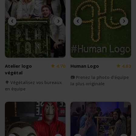
Atelier logo
4.70
Human Logo
4.63
végétal
📷 Prenez la photo d'équipe
🌳 Végétalisez vos bureaux
la plus originale
en équipe