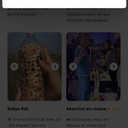
🎪 En piste, pour une
🚴 Transformez vos
Battle insolite
collaborateurs en des
athlètes olympiques
Rallye RSE
Réaction en chaine
4.50
🌲 Une activité RSE avec un
🚜 Déchainez-vous en
réel impact sur vos
équipe et créez une