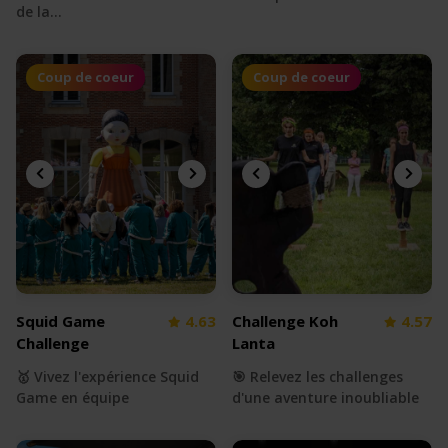
de la…
Coup de coeur
Coup de coeur
Squid Game
4.63
Challenge Koh
4.57
Challenge
Lanta
🥇 Vivez l'expérience Squid
🎯 Relevez les challenges
Game en équipe
d'une aventure inoubliable