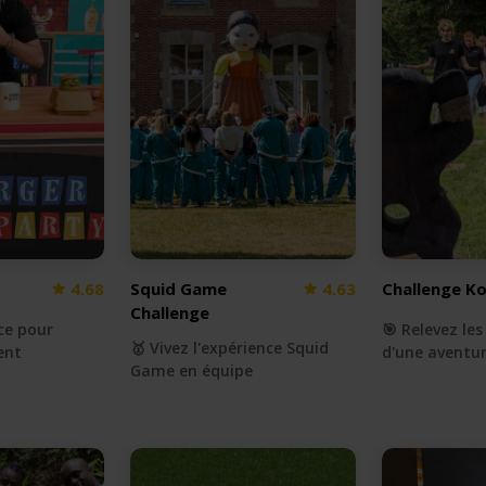
4.68
Squid Game
4.63
Challenge K
Challenge
ce pour
🎯 Relevez le
🥇 Vivez l'expérience Squid
ent
d'une aventur
Game en équipe