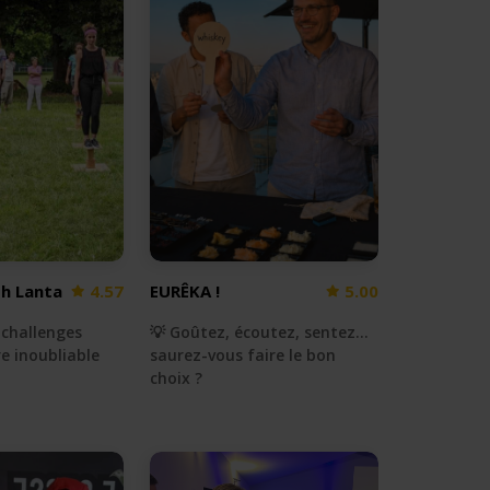
oh Lanta
4.57
EURÊKA !
5.00
s challenges
💡 Goûtez, écoutez, sentez...
e inoubliable
saurez-vous faire le bon
choix ?