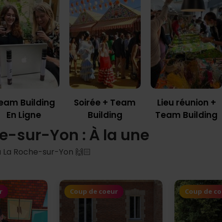
eam Building
Soirée + Team
Lieu réunion +
En Ligne
Building
Team Building
e-sur-Yon : À la une
 La Roche-sur-Yon 🙌🏻
r
Coup de coeur
Coup de c