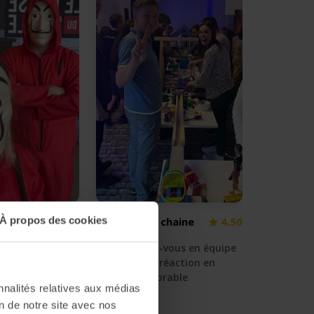
À propos des cookies
: Le
4.38
Réaction en chaine
4.50
rofesor
🚜 Déchainez-vous en équipe
 un braquage
et créez une réaction en
 dans vos
chaine mémorable
nnalités relatives aux médias
on de notre site avec nos