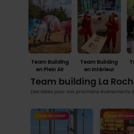
tion sur
Team Building
Team Building
T
sure
en Plein Air
en Intérieur
Team building La Roch
Des idées pour vos prochains événements à
Coup de coeur
Coup de coeu