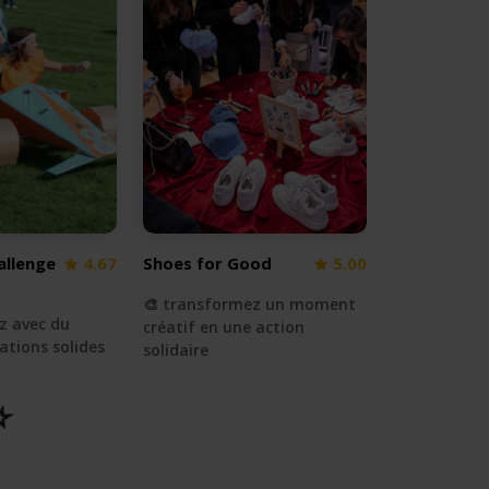
allenge
4.67
Shoes for Good
5.00
🎨 transformez un moment
z avec du
créatif en une action
ations solides
solidaire
️