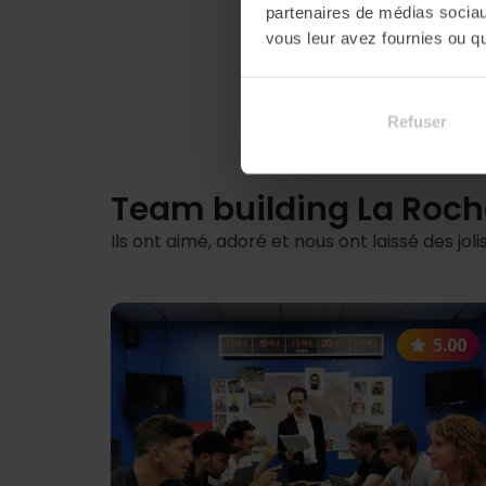
partenaires de médias sociaux
vous leur avez fournies ou qu'
Refuser
Team building La Roch
Ils ont aimé, adoré et nous ont laissé des jo
5.00