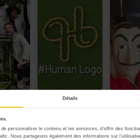
Détails
égétal
4.70
Human Logo
4.63
Escape game 
Casse d’El P
vos bureaux
📷 Prenez la photo d'équipe
💰 Organisez
la plus originale
ies.
sous pression
e personnaliser le contenu et les annonces, d'offrir des fonctio
locaux
rafic. Nous partageons également des informations sur l'utilisati