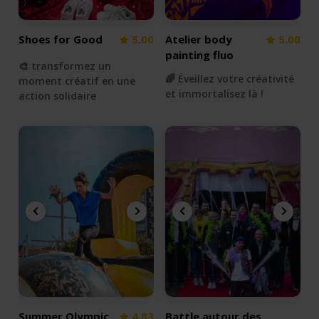
Shoes for Good
5.00
Atelier body
5.00
painting fluo
🎨 transformez un
🌈 Éveillez votre créativité
moment créatif en une
et immortalisez là !
action solidaire
Summer Olympic
4.83
Battle autour des