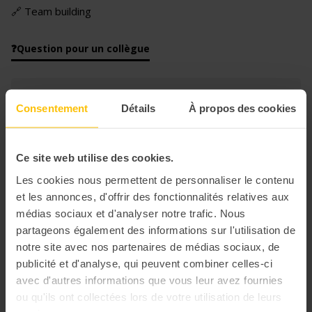
🔗 Team building
❓Question pour un collègue
Arrivée à destination et accueil des
Consentement
Détails
À propos des cookies
participants
Le lieu vous sera proposé en fonction de la taille de
votre groupe, budget & options.
Ce site web utilise des cookies.
Les cookies nous permettent de personnaliser le contenu
Qui est Qui ?
et les annonces, d'offrir des fonctionnalités relatives aux
Découvrez davantage la personnalité de vos collègues
médias sociaux et d'analyser notre trafic. Nous
grâce à une animation surprenante et 100% amusante
partageons également des informations sur l'utilisation de
avec vos équipes.
notre site avec nos partenaires de médias sociaux, de
publicité et d'analyse, qui peuvent combiner celles-ci
avec d'autres informations que vous leur avez fournies
Soumettre un avis
0 avis
ou qu'ils ont collectées lors de votre utilisation de leurs